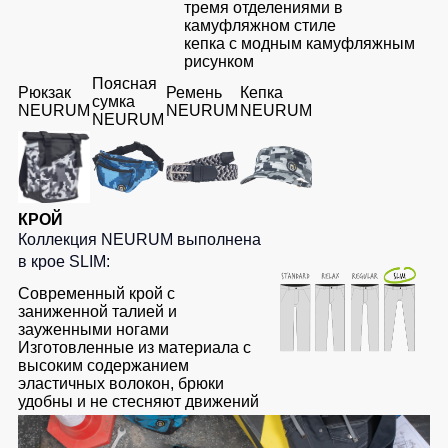
тремя отделениями в
камуфляжном стиле
кепка с модным камуфляжным
рисунком
Поясная
Рюкзак
Ремень
Кепка
сумка
NEURUM
NEURUM
NEURUM
NEURUM
КРОЙ
Коллекция NEURUM выполнена
в крое SLIM:
Современный крой с
заниженной талией и
зауженными ногами
Изготовленные из материала с
высоким содержанием
эластичных волокон, брюки
удобны и не стесняют движений