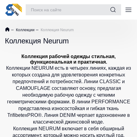
Костюмы рабочие
Коллекции
Коллекция Neurum
Куртки
Майки
Sports
Одежда
/
collection
Коллекция Neurum
Куртки
Футболки
рабочие
Обувь
Спортивные
утепленные
костюмы
Женские
Коллекция рабочей одежды стильная,
Повседневная обувь
для
футболки
функциональная и практичная.
Куртки
детей
Коллекции NEURUM есть в четырех линиях, каждая из
рабочие
Защита рук
Футболки
которых создана для удовлетворения конкретных
не
Спортивные
Teesta
Защита глаз
утепленные
предпочтений и потребностей. Линии CLASSIC и
куртки
Рубашки
CAMOUFLAGE составляют основу, предлагая
Куртки
Защита слуха
Спортивные
поло
необходимую рабочую одежду с четкими
Softshell
штаны
Dhanu
геометрическими формами. В линии PERFORMANCE
Защита головы
Куртки
Футболки
Рубашки
представлена износостойкая и гибкая ткань
повседневные
Защита дыхания
для
Поло
TrifibetexPRO®. Линия DENIM черпает вдохновение в
демисезонные
спорта
STAR
классической джинсовой моде.
Страховочное оборудование
Коллекция NEURUM включает в себя обширный
Куртки
Шорты
Женские
зимние
ассортимент, который можно носить круглый год.
Наколенники
и
футболки