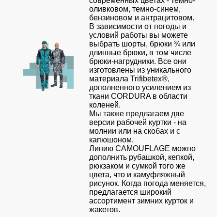
современных цветах - темно-
оливковом, темно-синем,
Детские
бензиновом и антрацитовом.
жилеты
Батники
В зависимости от погоды и
/
условий работы вы можете
Комбинезоны
Толстовки
выбрать шорты, брюки ¾ или
длинные брюки, в том числе
Батники
брюки-нагрудники. Все они
на
изготовлены из уникального
молнии
материала Trifibetex®,
дополненного усилением из
Батники
ткани CORDURA в области
Tours
коленей.
Мы также предлагаем две
Свитшоты
версии рабочей куртки - на
молнии или на скобах и с
Худи
капюшоном.
Линию CAMOUFLAGE можно
Женские
дополнить рубашкой, кепкой,
батники
рюкзаком и сумкой того же
Детские
цвета, что и камуфляжный
рисунок. Когда погода меняется,
батники
предлагается широкий
ассортимент зимних курток и
жакетов.