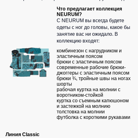
на
леггинсы
Surma
Что предлагает коллекция
Сумки и Рюкзаки
каждый
для
NEURUM?
Футболки
день
спорта
С NEURUM вы всегда будете
Химия
с
Куртки
Одежда
одеты с ног до головы, какое бы
V-
Хозинвентарь
женские
для
образным
занятие вас ни ожидало. В
плавания
вырезом
коллекцию входят:
Куртки
Противопожарное оборудование
Детские
Спортивные
Футболки
комбинезон с нагрудником и
Дорожное ограждение
костюмы
с
эластичным поясом
Куртки
брюки с эластичным поясом
длинным
ХоРеКа
Аптечки
Комплекты
современные рабочие брюки-
рукавом
и
для
джоггеры с эластичным поясом
Stamina
медицина
команд
Майки
брюки ¾, тройные швы на ногах
шорты
Принты
Остальные
рабочая куртка на молнии с
Костюмы
Одноразова
воротником-стойкой
утепленные
Детские
спецодежда
Ткани / Фурнитура
куртка со съемным капюшоном
футболки
и застежкой на молнию
Промышленные пылесосы
Штаны
толстовка на молнии
Термобелье
футболка с короткими рукавами
Фартуки
(Брюки)
Мигалки
Специальна
Камуфляжные
Инструменты
Костюмы
одежда
Линия Classic
брюки