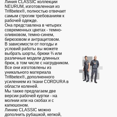
Линия CLASSIC коллекции
Серия
Под заказ
Утепленные
NEURUM, изготовленная из
Головные
MAX
брюки
Trifibetex®, полностью отвечает
уборы
самым строгим требованиям к
Серия
Детские
рабочей одежде.
Neurum
Кепки
штаны
Она представлена в четырех
современных цветах - темно-
Серия
Шапки
Штаны
оливковом, темно-синем,
Comfort
для
Баффы
бирюзовом и антрацитовом.
работы
В зависимости от погоды и
Серия
Головные
условий работы вы можете
Professional
Брюки
уборы
выбрать шорты, брюки ¾ или
ХоРеКа
Серия
ХоРеКа
различные модели длинных
и
брюк, в том числе с нагрудником.
Practic
и
медицина
Все они изготовлены из
Медицина
Серия
уникального материала
Джинсы,
Emerton
Балаклавы
Trifibetex®, дополненного
брюки
усилением из ткани CORDURA в
Серия
на
области коленей.
Аксессуары
Тактической
Мы также предлагаем две
каждый
одежды
версии рабочей куртки - на
день
Пояс
молнии или на скобах и с
для
Серия
капюшоном.
инструментов
Полукомбинезо
MULTINORM
Линию CLASSIC можно
дополнить рубашкой, кепкой,
Полукомбинезоны