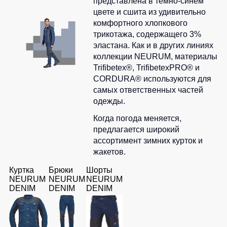
представлена в темно-синем
цвете и сшита из удивительно
комфортного хлопкового
трикотажа, содержащего 3%
эластана. Как и в других линиях
коллекции NEURUM, материалы
Trifibetex®, TrifibetexPRO® и
CORDURA® используются для
самых ответственных частей
одежды.
Когда погода меняется,
предлагается широкий
ассортимент зимних курток и
жакетов.
Куртка
Брюки
Шорты
NEURUM
NEURUM
NEURUM
DENIM
DENIM
DENIM