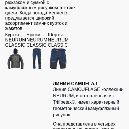
Медицинские
Рубашки
рюкзаком и сумкой с
не
костюмы
камуфляжным рисунком того же
утепленные
цвета. Когда погода меняется,
Костюмы
Носки
предлагается широкий
Полукомбинезоны
для
ассортимент зимних курток и
утепленные
охраны
жакетов.
Шорты
Куртка
Брюки
Шорты
Полукомбинезоны
Серия
Шорты
NEURUM
NEURUM
NEURUM
Outlet
Хорека
рабочие
CLASSIC
CLASSIC
CLASSIC
Серия
Шорты
Жилеты
KNOXFIELD
повседневные
Жилеты
Шорты
утепленные
Халаты
спортивные
Max
Neo
Защита
Детские
ЛИНИЯ CAMUFLAJ
от
шорты
Линия CAMOUFLAGE коллекции
Жилеты
влаги
NEURUM, изготовленная из
утепленные
Одежда
Trifibetex®, имеет характерный
Жилеты
высокой
геометрический камуфляжный
Защита
неутепленные
видимости
рисунок.
от
Жилеты
повышенных
Она представлена в четырех
светоотражающие
температур