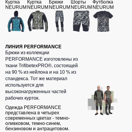
Куртка
Куртка
Брюки
Шорты
Футболка
NEURUM
NEURUM
NEURUM
NEURUM
NEURUM
ЛИНИЯ PERFORMANCE
Брюки из коллекции
PERFORMANCE изготовлены из
ткани TrifibetexPRO®, состоящей
на 90 % из нейлона и на 10 % из
спандекса. Тот же материал
используется для
высоконагруженных частей
рабочих курток.
Одежда PERFORMANCE
представлена в четырех
современных цветах - темно-
оливковом, темно-синем,
бензиновом и антрацитовом.