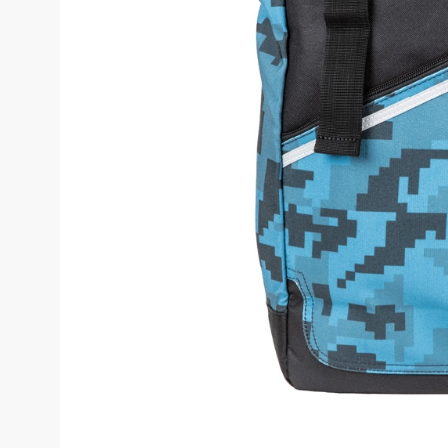
Костюмы у
Страховочное оборудование
Наколенники
Штаны (Брю
Сумки и Рюкзаки
Камуфляжны
Утепленные 
Химия
Детские шта
Хозинвентарь
Штаны для р
Противопожарное оборудование
Брюки ХоРеК
Дорожное ограждение
Джинсы, брю
Аптечки
Полукомби
Stamina
Полукомбине
Принты
Полукомбине
Ткани / Фурнитура
Полукомбине
Промышленные пылесосы
Жилеты
Мигалки