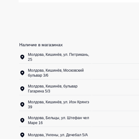
Жилеты утеп
Инструменты
Жилеты утеп
Под заказ
Жилеты неут
Жилеты све
Наличие в магазинах
Детские жил
Молдова, Кишинёв, ул. Петрикань,
25
Комбинезо
Молдова, Кишинёв, Московский
бульвар 3/6
Молдова, Кишинёв, бульвар
Гагарина 5/3
Молдова, Кишинёв, ул. Ион Крянгэ
39
Молдова, Бельцы, ул. Штефан чел
Маре 16
Молдова, Унгены, ул. Дечебал 5/A