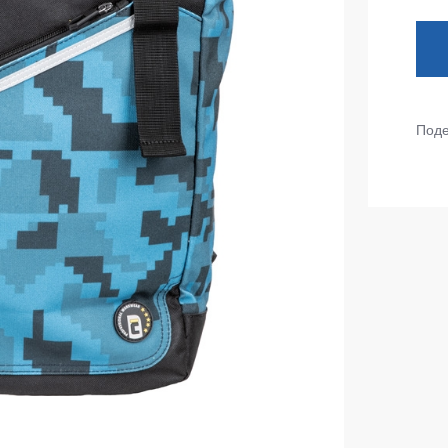
тепленные
Детские футболки
ки)
Фартуки
е брюки
Костюмы
брюки
Поде
ны
Серия MAX
аботы
Серия Neurum
а и медицина
Серия Comfort
ки на каждый день
Серия Professional
Серия Practic
незоны
Серия Emerton
зоны не утепленные
Серия Тактической одежды
зоны утепленные
Серия MULTINORM
зоны Outlet
Медицинские костюмы
Костюмы для охраны