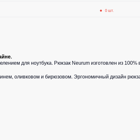
0 шт.
айне.
елением для ноутбука. Рюкзак Neurum изготовлен из 100% в
синем,
оливковом
и
бирюзовом
. Эргономичный дизайн рюкза