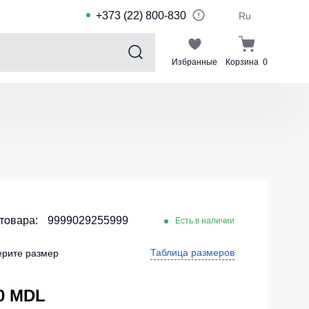
+373 (22) 800-830
Ru
Избранные
Корзина
0
Sports collection
Спортивные костюмы для детей
Спортивные куртки
Спортивные штаны
Футболки для спорта
Шорты и леггинсы для спорта
 товара:
9999029255999
Есть в наличии
Одежда для плавания
Таблица размеров
рите размер
Спортивные костюмы
Комплекты для команд
0 MDL