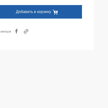
Одноразовая спецодежда
Добавить в корзину
Термобелье
Специальная одежда
литься
Головные уборы
Кепки
Шапки
Баффы
Головные уборы ХоРеКа и Медицина
Балаклавы
Аксессуары
Пояс для инструментов
Рубашки