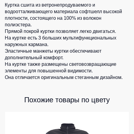
Куртка сшита из ветронепродуваемого и
Детские
водоотталкивающего материала софтшелл высокой
жилеты
Батники
плотности, состоящего на 100% из волокон
/
полиэстера.
Комбинезоны
Толстовки
Прямой покрой куртки позволяет легко двигаться.
Батники
На куртке есть 3 больших мультифункциональных
на
наружных кармана.
молнии
Эластичные манжеты куртки обеспечивают
Батники
дополнительный комфорт.
Tours
На куртке также размещены световозвращающие
элементы для повышенной видимости.
Свитшоты
Она отличается оригинальным стеганным дизайном.
Худи
Женские
батники
Похожие товары по цвету
Детские
батники