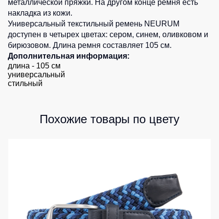
металлической пряжки. На другом конце ремня есть
Детские
накладка из кожи.
жилеты
Батники
Универсальный текстильный ремень NEURUM
/
доступен в четырех цветах:
сером
,
синем
, оливковом и
Комбинезоны
Толстовки
бирюзовом
. Длина ремня составляет 105 см.
Дополнительная информация:
Батники
длина - 105 см
на
универсальный
молнии
стильный
Батники
Tours
Похожие товары по цвету
Свитшоты
Худи
Женские
батники
Детские
батники