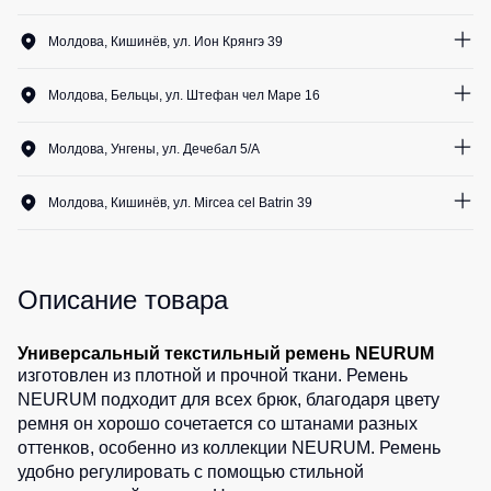
Медицинские
Рубашки
0
шт.
не
костюмы
Молдова, Кишинёв, ул. Ион Крянгэ 39
утепленные
Костюмы
Носки
1
шт.
Полукомбинезоны
для
Молдова, Бельцы, ул. Штефан чел Маре 16
утепленные
охраны
Шорты
2
шт.
Полукомбинезоны
Серия
Шорты
Молдова, Унгены, ул. Дечебал 5/A
Outlet
Хорека
рабочие
5
шт.
Серия
Шорты
Молдова, Кишинёв, ул. Mircea cel Batrin 39
Жилеты
KNOXFIELD
повседневные
2
шт.
Жилеты
Шорты
утепленные
Халаты
спортивные
Max
Описание товара
Neo
Защита
Детские
от
шорты
Жилеты
Универсальный текстильный ремень NEURUM
влаги
утепленные
изготовлен из плотной и прочной ткани. Ремень
Одежда
NEURUM подходит для всех брюк, благодаря цвету
Жилеты
высокой
Защита
неутепленные
ремня он хорошо сочетается со штанами разных
видимости
от
оттенков, особенно из коллекции NEURUM. Ремень
Жилеты
повышенных
удобно регулировать с помощью стильной
светоотражающие
температур