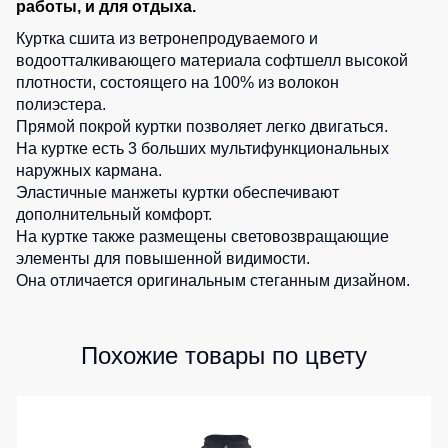
работы, и для отдыха.
0
шт.
Детские
0
шт.
Куртка сшита из ветронепродуваемого и
жилеты
Батники
0
шт.
водоотталкивающего материала софтшелл высокой
/
0
шт.
плотности, состоящего на 100% из волокон
Комбинезоны
Толстовки
полиэстера.
Батники
Прямой покрой куртки позволяет легко двигаться.
на
На куртке есть 3 больших мультифункциональных
молнии
наружных кармана.
Батники
Эластичные манжеты куртки обеспечивают
Tours
дополнительный комфорт.
На куртке также размещены световозвращающие
Свитшоты
элементы для повышенной видимости.
Худи
Она отличается оригинальным стеганным дизайном.
Женские
батники
Похожие товары по цвету
Детские
батники