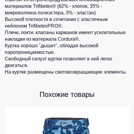
1
шт.
материалов Trifibetex® (62% - хлопок, 35% -
Детские
1
шт.
0
шт.
1
шт.
жилеты
Батники
микроволокна полиэстера, 3% - эластан)
1
шт.
1
шт.
/
Высокой плотности в сочетании с эластичным
0
шт.
1
шт.
Комбинезоны
Толстовки
нейлоном TrifibetexPRO®.
1
шт.
Плечи, локти, клапаны карманов имеют усилительные
Батники
0
шт.
накладки из материала Cordura®.
1
шт.
на
Куртка хорошо "дышит", обладая высокой
молнии
0
шт.
паропроницаемостью.
Батники
Свободный силуэт куртки позволяет в ней легко
Tours
двигаться.
На куртке размещены световозвращающие элементы.
Свитшоты
Худи
Женские
Похожие товары
батники
Детские
батники