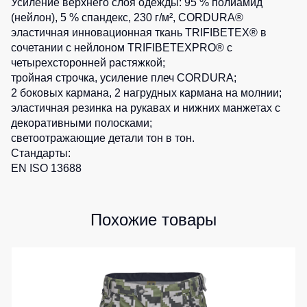
Медицинские
Усиление верхнего слоя одежды: 95 % полиамид
Рубашки
не
костюмы
(нейлон), 5 % спандекс, 230 г/м², CORDURA®
утепленные
эластичная инновационная ткань TRIFIBETEX® в
Костюмы
Носки
сочетании с нейлоном TRIFIBETEXPRO® с
Полукомбинезоны
для
четырехсторонней растяжкой;
утепленные
охраны
Шорты
тройная строчка, усиление плеч CORDURA;
Полукомбинезоны
Серия
Шорты
2 боковых кармана, 2 нагрудных кармана на молнии;
Outlet
Хорека
рабочие
эластичная резинка на рукавах и нижних манжетах с
Серия
декоративными полосками;
Шорты
Жилеты
KNOXFIELD
светоотражающие детали тон в тон.
повседневные
Жилеты
Стандарты:
Шорты
утепленные
Халаты
EN ISO 13688
спортивные
Max
Neo
Защита
Детские
от
шорты
Жилеты
Похожие товары
влаги
утепленные
Одежда
Жилеты
высокой
Защита
неутепленные
видимости
от
Жилеты
повышенных
светоотражающие
температур