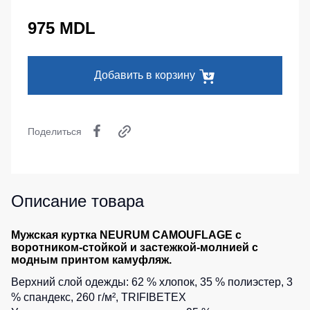
Серия
Под заказ
Утепленные
Головные
MAX
975 MDL
брюки
уборы
Серия
Детские
Neurum
Кепки
штаны
Добавить в корзину
Серия
Шапки
Штаны
Comfort
для
Баффы
работы
Серия
Головные
Professional
Поделиться
Брюки
уборы
ХоРеКа
Серия
ХоРеКа
и
Practic
и
медицина
Медицина
Серия
Описание товара
Джинсы,
Emerton
Балаклавы
брюки
Серия
на
Аксессуары
Мужская куртка NEURUM CAMOUFLAGE с
Тактической
каждый
воротником-стойкой и застежкой-молнией с
одежды
день
Пояс
модным принтом камуфляж.
для
Серия
Верхний слой одежды: 62 % хлопок, 35 % полиэстер, 3
инструментов
Полукомбинезо
MULTINORM
% спандекс, 260 г/м², TRIFIBETEX
Полукомбинезоны