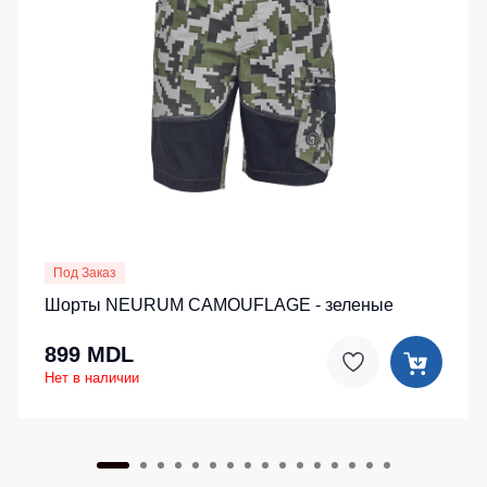
Детские
жилеты
Батники
/
Комбинезоны
Толстовки
Батники
на
молнии
Батники
Tours
Свитшоты
Под Заказ
Худи
Шорты NEURUM CAMOUFLAGE - зеленые
Женские
899 MDL
батники
Нет в наличии
Детские
батники