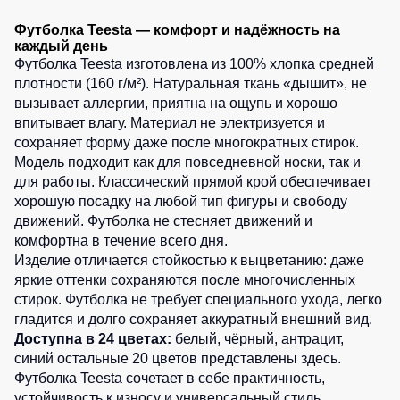
3
шт.
2
шт.
Детские
5
шт.
Футболка Teesta — комфорт и надёжность на
жилеты
Батники
5
шт.
каждый день
5
шт.
/
3
шт.
Футболка Teesta изготовлена из 100% хлопка средней
Комбинезоны
Толстовки
плотности (160 г/м²). Натуральная ткань «дышит», не
5
шт.
5
шт.
вызывает аллергии, приятна на ощупь и хорошо
Батники
впитывает влагу. Материал не электризуется и
на
3
шт.
сохраняет форму даже после многократных стирок.
молнии
Модель подходит как для повседневной носки, так и
Батники
для работы. Классический прямой крой обеспечивает
Tours
хорошую посадку на любой тип фигуры и свободу
Свитшоты
движений. Футболка не стесняет движений и
комфортна в течение всего дня.
Худи
Изделие отличается стойкостью к выцветанию: даже
Женские
яркие оттенки сохраняются после многочисленных
батники
стирок. Футболка не требует специального ухода, легко
гладится и долго сохраняет аккуратный внешний вид.
Детские
Доступна в 24 цветах:
белый, чёрный, антрацит,
батники
синий
остальные 20 цветов представлены здесь
.
Футболка Teesta сочетает в себе практичность,
устойчивость к износу и универсальный стиль.