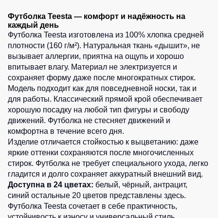
18
шт.
0
шт.
Детские
5
шт.
Футболка Teesta — комфорт и надёжность на
жилеты
Батники
26
шт.
каждый день
5
шт.
/
0
шт.
Футболка Teesta изготовлена из 100% хлопка средней
Комбинезоны
Толстовки
плотности (160 г/м²). Натуральная ткань «дышит», не
5
шт.
4
шт.
вызывает аллергии, приятна на ощупь и хорошо
Батники
впитывает влагу. Материал не электризуется и
на
3
шт.
сохраняет форму даже после многократных стирок.
молнии
Модель подходит как для повседневной носки, так и
Батники
для работы. Классический прямой крой обеспечивает
Tours
хорошую посадку на любой тип фигуры и свободу
Свитшоты
движений. Футболка не стесняет движений и
комфортна в течение всего дня.
Худи
Изделие отличается стойкостью к выцветанию: даже
Женские
яркие оттенки сохраняются после многочисленных
батники
стирок. Футболка не требует специального ухода, легко
гладится и долго сохраняет аккуратный внешний вид.
Детские
Доступна в 24 цветах:
белый, чёрный, антрацит,
батники
синий
остальные 20 цветов представлены здесь
.
Футболка Teesta сочетает в себе практичность,
устойчивость к износу и универсальный стиль.