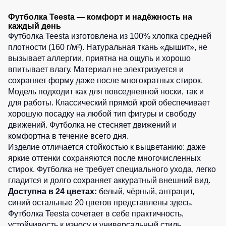
3
шт.
2
шт.
Детские
3
шт.
Футболка Teesta — комфорт и надёжность на
жилеты
Батники
4
шт.
каждый день
5
шт.
/
2
шт.
Футболка Teesta изготовлена из 100% хлопка средней
Комбинезоны
Толстовки
плотности (160 г/м²). Натуральная ткань «дышит», не
5
шт.
3
шт.
вызывает аллергии, приятна на ощупь и хорошо
Батники
впитывает влагу. Материал не электризуется и
на
2
шт.
сохраняет форму даже после многократных стирок.
молнии
Модель подходит как для повседневной носки, так и
Батники
для работы. Классический прямой крой обеспечивает
Tours
хорошую посадку на любой тип фигуры и свободу
Свитшоты
движений. Футболка не стесняет движений и
комфортна в течение всего дня.
Худи
Изделие отличается стойкостью к выцветанию: даже
Женские
яркие оттенки сохраняются после многочисленных
батники
стирок. Футболка не требует специального ухода, легко
гладится и долго сохраняет аккуратный внешний вид.
Детские
Доступна в 24 цветах:
белый, чёрный, антрацит,
батники
синий
остальные 20 цветов представлены здесь
.
Футболка Teesta сочетает в себе практичность,
устойчивость к износу и универсальный стиль.