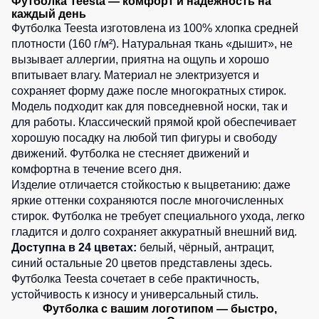
Футболка Teesta — комфорт и надёжность на
0
шт.
3
шт.
каждый день
Детские
5
шт.
1
шт.
1
шт.
1
шт.
Футболка Teesta изготовлена из 100% хлопка средней
жилеты
Батники
0
шт.
плотности (160 г/м²). Натуральная ткань «дышит», не
5
шт.
/
5
шт.
1
шт.
вызывает аллергии, приятна на ощупь и хорошо
Комбинезоны
Толстовки
1
шт.
0
шт.
впитывает влагу. Материал не электризуется и
3
шт.
Батники
1
шт.
сохраняет форму даже после многократных стирок.
1
шт.
на
0
шт.
Модель подходит как для повседневной носки, так и
молнии
для работы. Классический прямой крой обеспечивает
1
шт.
1
шт.
Батники
хорошую посадку на любой тип фигуры и свободу
Tours
движений. Футболка не стесняет движений и
2
шт.
комфортна в течение всего дня.
Свитшоты
Изделие отличается стойкостью к выцветанию: даже
Худи
яркие оттенки сохраняются после многочисленных
стирок. Футболка не требует специального ухода, легко
Женские
гладится и долго сохраняет аккуратный внешний вид.
батники
Доступна в 24 цветах:
белый, чёрный, антрацит,
Детские
синий
остальные 20 цветов представлены здесь
.
батники
Футболка Teesta сочетает в себе практичность,
устойчивость к износу и универсальный стиль.
Футболка с вашим логотипом — быстро,