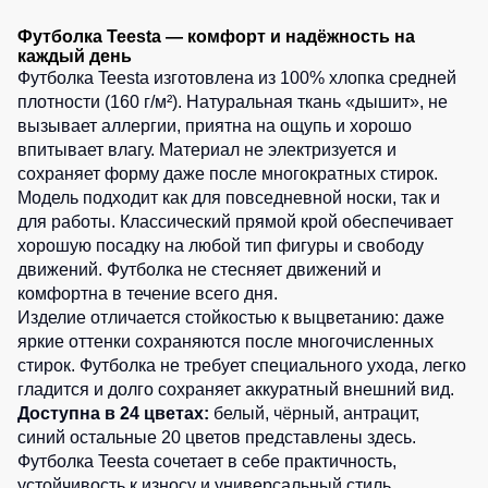
3
шт.
2
шт.
Детские
5
шт.
Футболка Teesta — комфорт и надёжность на
0
шт.
жилеты
Батники
5
шт.
каждый день
5
шт.
/
1
шт.
Футболка Teesta изготовлена из 100% хлопка средней
0
шт.
Комбинезоны
Толстовки
плотности (160 г/м²). Натуральная ткань «дышит», не
5
шт.
5
шт.
вызывает аллергии, приятна на ощупь и хорошо
Батники
1
шт.
впитывает влагу. Материал не электризуется и
на
3
шт.
сохраняет форму даже после многократных стирок.
молнии
0
шт.
Модель подходит как для повседневной носки, так и
Батники
для работы. Классический прямой крой обеспечивает
Tours
хорошую посадку на любой тип фигуры и свободу
Свитшоты
движений. Футболка не стесняет движений и
комфортна в течение всего дня.
Худи
Изделие отличается стойкостью к выцветанию: даже
Женские
яркие оттенки сохраняются после многочисленных
батники
стирок. Футболка не требует специального ухода, легко
гладится и долго сохраняет аккуратный внешний вид.
Детские
Доступна в 24 цветах:
белый, чёрный, антрацит,
батники
синий
остальные 20 цветов представлены здесь
.
Футболка Teesta сочетает в себе практичность,
устойчивость к износу и универсальный стиль.