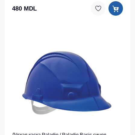
480 MDL
Лёгкая каска Paladio / Paladio Basic синяя