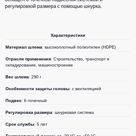
регулировкой размера с помощью шнурка.
Детские
жилеты
Батники
/
Комбинезоны
Толстовки
Характеристики
Батники
на
Материал шлема
: высокоплотный полиэтилен (HDPE)
молнии
Батники
Отрасли применения
: Строительство, транспорт и
Tours
складирование, машиностроение
Свитшоты
Вес шлема
: 290 г
Худи
Особенности защиты головы
: с вентиляцией
Женские
батники
Подвес
: 6-точечный
Детские
Регулировка размера
: шнурковая система
батники
Срок службы
: 5 лет