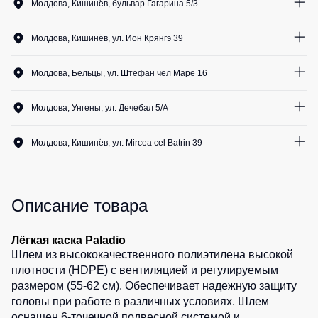
Медицинские
Молдова, Кишинёв, бульвар Гагарина 5/3
Рубашки
не
костюмы
1
шт.
утепленные
Костюмы
Носки
Молдова, Кишинёв, ул. Ион Крянгэ 39
Полукомбинезоны
для
1
шт.
утепленные
охраны
Шорты
Молдова, Бельцы, ул. Штефан чел Маре 16
Полукомбинезоны
Серия
1
шт.
Шорты
Outlet
Хорека
Молдова, Унгены, ул. Дечебал 5/A
рабочие
Серия
1
шт.
Шорты
Жилеты
KNOXFIELD
Молдова, Кишинёв, ул. Mircea cel Batrin 39
повседневные
Жилеты
1
шт.
Шорты
утепленные
Халаты
спортивные
Max
Neo
Описание товара
Защита
Детские
от
шорты
Жилеты
влаги
утепленные
Лёгкая каска Paladio
Одежда
Шлем из высококачественного полиэтилена высокой
Жилеты
высокой
Защита
плотности (HDPE) с вентиляцией и регулируемым
неутепленные
видимости
от
размером (55-62 см). Обеспечивает надежную защиту
Жилеты
повышенных
головы при работе в различных условиях. Шлем
светоотражающие
температур
оснащен 6-точечной подвесной системой и