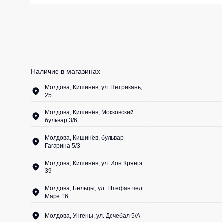
Жилеты утеп
Инструменты
Жилеты утеп
Под заказ
Жилеты неут
Жилеты све
Наличие в магазинах
Детские жил
Молдова, Кишинёв, ул. Петрикань,
25
Комбинезо
Молдова, Кишинёв, Московский
бульвар 3/6
Молдова, Кишинёв, бульвар
Гагарина 5/3
Молдова, Кишинёв, ул. Ион Крянгэ
39
Молдова, Бельцы, ул. Штефан чел
Маре 16
Молдова, Унгены, ул. Дечебал 5/A