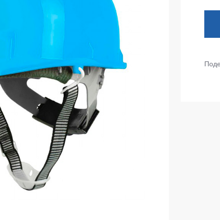
тепленные
Детские футболки
ки)
Фартуки
е брюки
Костюмы
брюки
Поде
ны
Серия MAX
аботы
Серия Neurum
а и медицина
Серия Comfort
ки на каждый день
Серия Professional
Серия Practic
незоны
Серия Emerton
зоны не утепленные
Серия Тактической одежды
зоны утепленные
Серия MULTINORM
зоны Outlet
Медицинские костюмы
Костюмы для охраны