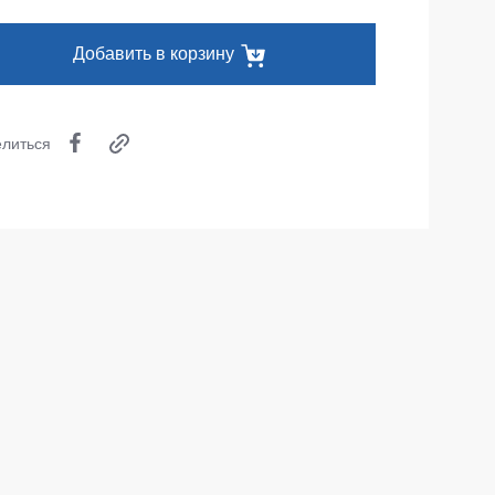
Одноразовая спецодежда
Добавить в корзину
Термобелье
Специальная одежда
литься
Головные уборы
Кепки
Шапки
Баффы
Головные уборы ХоРеКа и Медицина
Балаклавы
Аксессуары
Пояс для инструментов
Рубашки