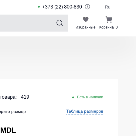
+373 (22) 800-830
Ru
Избранные
Корзина
0
Sports collection
Спортивные костюмы для детей
Спортивные куртки
Спортивные штаны
Футболки для спорта
Шорты и леггинсы для спорта
 товара:
419
Есть в наличии
Одежда для плавания
Таблица размеров
рите размер
Спортивные костюмы
Комплекты для команд
 MDL