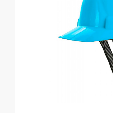
Костюмы у
Страховочное оборудование
Наколенники
Штаны (Брю
Сумки и Рюкзаки
Камуфляжны
Утепленные 
Химия
Детские шта
Хозинвентарь
Штаны для р
Противопожарное оборудование
Брюки ХоРеК
Дорожное ограждение
Джинсы, брю
Аптечки
Полукомби
Stamina
Полукомбине
Принты
Полукомбине
Ткани / Фурнитура
Полукомбине
Промышленные пылесосы
Жилеты
Мигалки