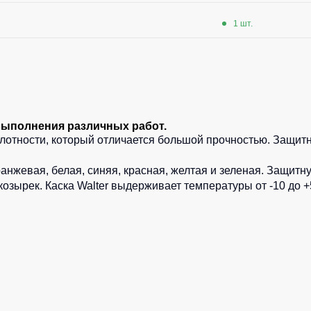
1 шт.
 выполнения различных работ.
лотности, который отличается большой прочностью. Защитна
ранжевая
,
белая
, синяя,
красная
,
желтая
и
зеленая
. Защитн
козырек. Каска Walter выдерживает температуры от -10 до +