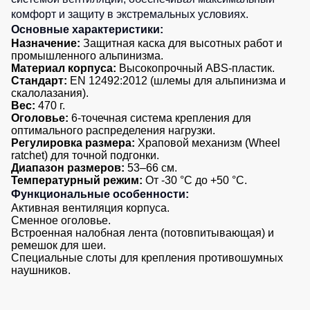
комфорт и защиту в экстремальных условиях.
Детские
жилеты
Батники
Основные характеристики:
Назначение:
Защитная каска для высотных работ и
/
промышленного альпинизма.
Комбинезоны
Толстовки
Материал корпуса:
Высокопрочный ABS-пластик.
Стандарт:
EN 12492:2012 (шлемы для альпинизма и
Батники
скалолазания).
на
Вес:
470 г.
молнии
Оголовье:
6-точечная система крепления для
оптимального распределения нагрузки.
Батники
Регулировка размера:
Храповой механизм (Wheel
Tours
ratchet) для точной подгонки.
Диапазон размеров:
53–66 см.
Свитшоты
Температурный режим:
От -30 °C до +50 °C.
Худи
Функциональные особенности:
Активная вентиляция корпуса.
Женские
Сменное оголовье.
батники
Встроенная налобная лента (потовпитывающая) и
ремешок для шеи.
Детские
Специальные слоты для крепления противошумных
батники
наушников.