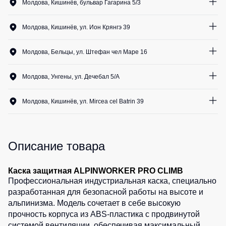
Медицинские
Молдова, Кишинёв, бульвар Гагарина 5/3
Рубашки
не
костюмы
1
шт.
утепленные
Костюмы
Носки
Молдова, Кишинёв, ул. Ион Крянгэ 39
Полукомбинезоны
для
1
шт.
утепленные
охраны
Шорты
Молдова, Бельцы, ул. Штефан чел Маре 16
Полукомбинезоны
Серия
1
шт.
Шорты
Outlet
Хорека
Молдова, Унгены, ул. Дечебал 5/A
рабочие
Серия
0
шт.
Шорты
Жилеты
KNOXFIELD
Молдова, Кишинёв, ул. Mircea cel Batrin 39
повседневные
Жилеты
1
шт.
Шорты
утепленные
Халаты
спортивные
Max
Neo
Описание товара
Защита
Детские
от
шорты
Жилеты
влаги
утепленные
Каска защитная ALPINWORKER PRO CLIMB
Одежда
Профессиональная индустриальная каска, специально
Жилеты
высокой
Защита
разработанная для безопасной работы на высоте и
неутепленные
видимости
от
альпинизма. Модель сочетает в себе высокую
Жилеты
повышенных
прочность корпуса из ABS-пластика с продвинутой
светоотражающие
температур
системой вентиляции, обеспечивая максимальный