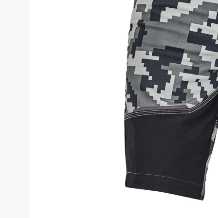
Costume de 
Echipamente de siguranță
Genunchiere
Pantaloni
Genți și rucsacuri
Pantaloni cam
Pantaloni căl
Chimie
Pantaloni pent
Echipamente de uz casnic
Pantaloni pen
Echipamente de stingere a
incendiilor
Pantaloni HoR
Blugi, pantalo
Gardă de protecție rutieră
Truse medicale
Salopete
Stamina
Salopete pu v
Imprimeuri
Salopete pu i
Salopete Outl
Țesături / Accesorii pentru croitorie
Aspiratoare industriale
Veste