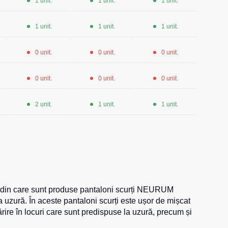
1 unit.
1 unit.
1 unit.
1 unit.
1 unit.
1 unit.
0 unit.
0 unit.
0 unit.
0 unit.
0 unit.
0 unit.
2 unit.
1 unit.
1 unit.
ul din care sunt produse pantaloni scurți NEURUM
uzură. În aceste pantaloni scurți este ușor de mișcat
re în locuri care sunt predispuse la uzură, precum și