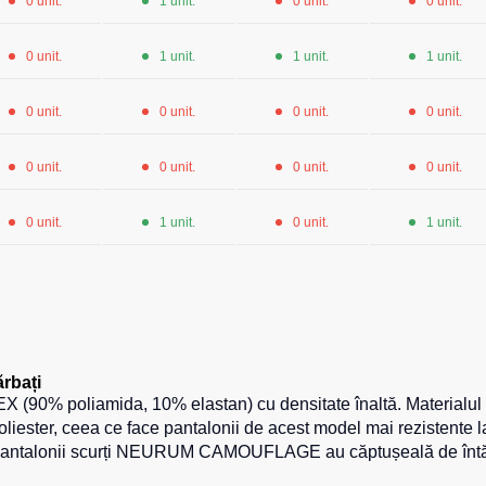
0 unit.
1 unit.
0 unit.
0 unit.
0 unit.
1 unit.
1 unit.
1 unit.
0 unit.
0 unit.
0 unit.
0 unit.
0 unit.
0 unit.
0 unit.
0 unit.
0 unit.
1 unit.
0 unit.
1 unit.
rbați
TEX (90% poliamida, 10% elastan) cu densitate înaltă. Material
ster, ceea ce face pantalonii de acest model mai rezistente la 
c. Pantalonii scurți NEURUM CAMOUFLAGE au сăptușeală de întări