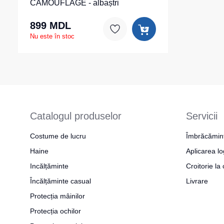
CAMOUFLAGE - albaștri
899 MDL
Nu este în stoc
Catalogul produselor
Servicii
Costume de lucru
Îmbrăcămin
Haine
Aplicarea lo
Incălțăminte
Croitorie l
Încălțăminte casual
Livrare
Protecția mâinilor
Protecția ochilor