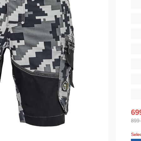
Diverse
iarnă
Tricouri pentru copii
Șorțuri
uflaj
Costume
duroși
ru copii
Seria MAX
tru lucru
Seria Neurum
eCa și pantaloni medicali
Seria Comfort
ni pentru toate zilele
Seria Professional
Seria Practic
Seria Emerton
ara
Seria Îmbrăcăminte tactică
69
arna
Seria MULTINORM
899
et
Costume medicale
Selec
Costume pentru agenții de pază