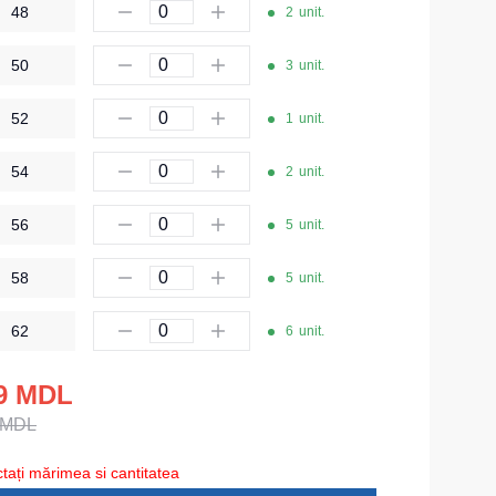
48
2
unit.
Îmbrăcăminte de unică folosință
50
Lenjerie termică
3
unit.
Îmbrăcăminte specială
52
1
unit.
Șepci și căciuli
54
2
unit.
Chipiuri
56
5
unit.
Căciule
Eșarfe buff-uri
58
5
unit.
HoReCa și Medicină
62
6
unit.
Cagule
9 MDL
Accesorii
 MDL
Centură pentru scule
tați mărimea si cantitatea
Cămașe