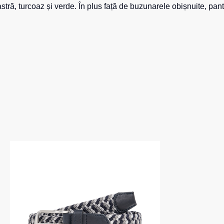
astră
, turcoaz și
verde
. În plus față de buzunarele obișnuite,