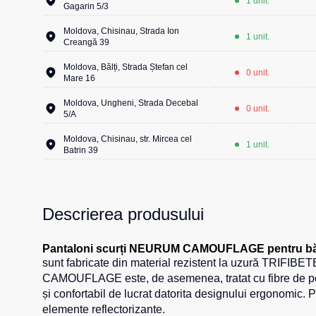
1 unit.
Gagarin 5/3
Moldova, Chisinau, Strada Ion
1 unit.
Creangă 39
Moldova, Bălți, Strada Ștefan cel
0 unit.
Mare 16
Moldova, Ungheni, Strada Decebal
0 unit.
5/A
Moldova, Chisinau, str. Mircea cel
1 unit.
Batrin 39
Descrierea produsului
Pantaloni scurți NEURUM CAMOUFLAGE pentru bă
sunt fabricate din material rezistent la uzură TRIFIBE
CAMOUFLAGE este, de asemenea, tratat cu fibre de polie
și confortabil de lucrat datorita designului ergonomi
elemente reflectorizante.