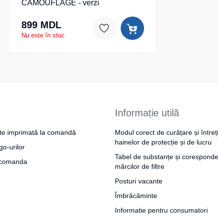
CAMOUFLAGE - verzi
899 MDL
Nu este în stoc
Informație utilă
te imprimată la comandă
Modul corect de curățare și întreț
hainelor de protecție și de lucru
go-urilor
Tabel de substanțe și coresponde
a comanda
mărcilor de filtre
Posturi vacante
Îmbrăcăminte
Informatie pentru consumatori