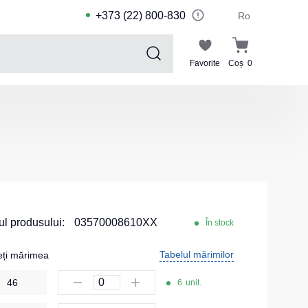
+373 (22) 800-830
Ro
Favorite
Coș
0
Sports collection
Costume de sport pentru copii
Jachete sport
Pantaloni de sport
Tricouri sport
Pantaloni scurți și leggings sport
l produsului:
03570008610XX
În stock
Haine de înot
Tabelul mărimilor
eți mărimea
Costume Sport
46
6
unit.
Kituri pentru echipe