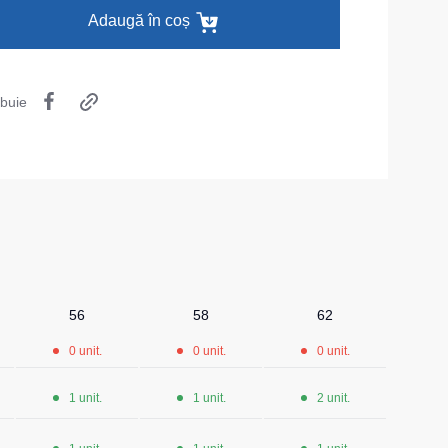
Adaugă în coș
Șosete
Pantaloni scurți
ibuie
Pantaloni scurți pentru lucru
Pantaloni scurți casual
Pantaloni scurți pentru sport
Pantaloni scurți pentru copii
Îmbrăcăminte cu vizibilitate înaltă
56
58
62
0 unit.
0 unit.
0 unit.
1 unit.
1 unit.
2 unit.