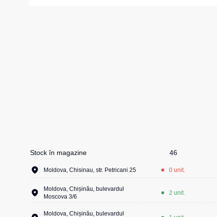
Girofare
Veste izolate
Veste termice
Instrumente
Veste de lucr
La comandă
Veste reflecto
Veste pentru c
Combinezo
Stock în magazine
46
Moldova, Chisinau, str. Petricani 25
0 unit.
Moldova, Chișinău, bulevardul
2 unit.
Moscova 3/6
Moldova, Chișinău, bulevardul