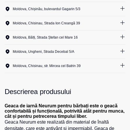
0
unit.
Salopete
Costume
Centură
Moldova, Chișinău, bulevardul Gagarin 5/3
3
unit.
0
unit.
pentru
pentru
1
unit.
Salopete
agenții
2
unit.
scule
pu
Moldova, Chisinau, Strada Ion Creangă 39
0
unit.
de
1
unit.
vara
1
unit.
1
unit.
pază
Cămașe
0
unit.
Moldova, Bălți, Strada Ștefan cel Mare 16
1
unit.
Salopete
Seria
1
unit.
1
unit.
pu
0
unit.
0
unit.
HoReCa
Șosete
0
unit.
iarna
Moldova, Ungheni, Strada Decebal 5/A
0
unit.
1
unit.
0
unit.
Seria
Salopete
1
unit.
0
unit.
Pantaloni
KNOXFIELD
1
unit.
Outlet
Moldova, Chisinau, str. Mircea cel Batrin 39
0
unit.
scurți
1
unit.
0
unit.
0
unit.
1
unit.
Halate
Pantaloni
0
unit.
Veste
1
unit.
scurți
0
unit.
1
unit.
Veste
0
unit.
Îmbrăcăminte
pentru
Descrierea produsului
0
unit.
izolate
lucru
impermeabilă
0
unit.
0
unit.
Max
1
unit.
Pantaloni
Neo
0
unit.
Geaca de iarnă Neurum pentru bărbați este o geacă
Protecție
scurți
confortabilă și funcțională, potrivită atât pentru munca,
0
unit.
Veste
la
casual
cât și pentru petrecerea timpului liber.
0
unit.
termice
temperaturi
Geaca Neurum este realizată din material de înaltă
Pantaloni
ridicate
0
unit.
densitate, care este antivânt și impermiabil. Geaca de
Veste
scurți