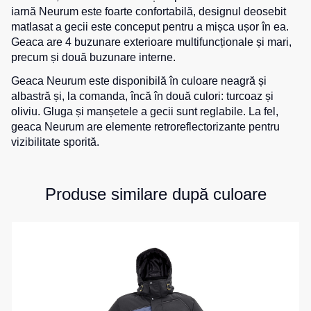
iarnă Neurum este foarte confortabilă, designul deosebit
de
pentru
Hanorace
lucru
matlasat a gecii este conceput pentru a mișca ușor în ea.
sport
Geaca are 4 buzunare exterioare multifuncționale și mari,
Veste
Hanorace
Pantaloni
precum și două buzunare interne.
reflectorizante
cu
scurți
fermoar
pentru
Geaca Neurum este disponibilă în culoare
neagră
și
Veste
copii
albastră și, la comanda, încă în două culori:
turcoaz
și
pentru
Hanorac
oliviu
. Gluga și manșetele a gecii sunt reglabile. La fel,
copii
Tours
Îmbrăcăminte
geaca Neurum are elemente retroreflectorizante pentru
Hanorace
cu
vizibilitate sporită.
Combinezoane
vizibilitate
Hanorac
înaltă
Honorace
Produse similare după culoare
pentru
femei
Hanorac
pentru
copii