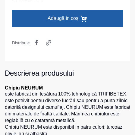
termică
camuflaj
MAX
La comandă
Pantaloni
Seria
Îmbrăcăminte
Adaugă în coș
călduroși
Neurum
specială
Pantaloni
Seria
pentru
Comfort
Șepci
copii
și
Distribuie
Seria
căciuli
Pantaloni
Professional
pentru
Chipiuri
Seria
lucru
Practic
Căciule
Descrierea produsului
Pantaloni
Seria
HoReCa
Eșarfe
Emerton
și
buff-
Chipiu NEURUM
pantaloni
uri
Seria
este fabricat din teșătura 100% tehnologică TRIFIBETEX,
medicali
Îmbrăcăminte
HoReCa
este potrivit pentru diverse lucrări sau pentru a purta zilnic
tactică
Blugi,
și
datorită designului camuflaj. Chipiu NEURUM este fabricat
pantaloni
Medicină
Seria
din materiale de înaltă calitate. Mărimea chipiului este
pentru
MULTINORM
reglabilă cu o cataramă metalică.
Cagule
toate
Chipiu NEURUM este disponibil in patru culori:
turcoaz
,
Costume
zilele
olivie,
gri
și
albastră
.
medicale
Accesorii