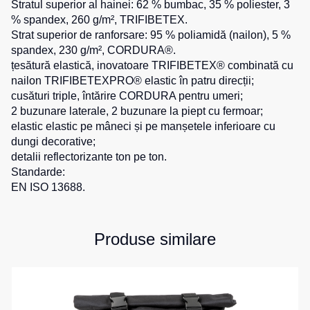
Stratul superior al hainei: 62 % bumbac, 35 % poliester, 3
0
unit.
de
pentru
% spandex, 260 g/m², TRIFIBETEX.
Hanorace
0
unit.
lucru
sport
1
unit.
Strat superior de ranforsare: 95 % poliamidă (nailon), 5 %
Veste
Hanorace
Pantaloni
spandex, 230 g/m², CORDURA®.
1
unit.
reflectorizante
cu
scurți
țesătură elastică, inovatoare TRIFIBETEX® combinată cu
fermoar
pentru
nailon TRIFIBETEXPRO® elastic în patru direcții;
Veste
copii
cusături triple, întărire CORDURA pentru umeri;
pentru
Hanorac
2 buzunare laterale, 2 buzunare la piept cu fermoar;
copii
Tours
Îmbrăcăminte
elastic elastic pe mâneci și pe manșetele inferioare cu
Hanorace
cu
dungi decorative;
Combinezoane
vizibilitate
Hanorac
detalii reflectorizante ton pe ton.
înaltă
Standarde:
Honorace
EN ISO 13688.
pentru
femei
Hanorac
Produse similare
pentru
copii