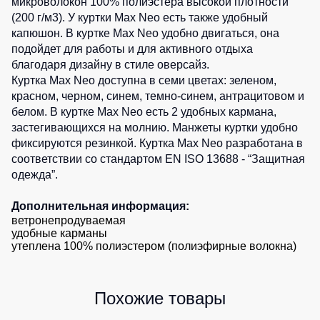
микроволокон 100% полиэстера высокой плотности
Детские
(200 г/м3). У куртки Max Neo есть также удобный
0
шт.
жилеты
Батники
капюшон. В куртке Max Neo удобно двигаться, она
/
подойдет для работы и для активного отдыха
Комбинезоны
Толстовки
благодаря дизайну в стиле оверсайз.
Куртка Max Neo доступна в семи цветах:
зеленом
,
Батники
красном
,
черном
,
синем
,
темно-синем
, антрацитовом и
на
белом
. В куртке Max Neo есть 2 удобных кармана,
молнии
застегивающихся на молнию. Манжеты куртки удобно
Батники
фиксируются резинкой. Куртка Max Neo разработана в
Tours
соответствии со стандартом EN ISO 13688 - “Защитная
Свитшоты
одежда”.
Худи
Дополнительная информация:
Женские
ветронепродуваемая
удобные карманы
батники
утеплена 100% полиэстером (полиэфирные волокна)
Детские
батники
Похожие товары