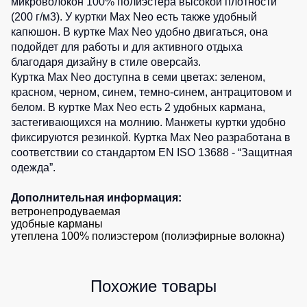
микроволокон 100% полиэстера высокой плотности
Детские
(200 г/м3). У куртки Max Neo есть также удобный
0
шт.
жилеты
Батники
капюшон. В куртке Max Neo удобно двигаться, она
/
подойдет для работы и для активного отдыха
Комбинезоны
Толстовки
благодаря дизайну в стиле оверсайз.
Куртка Max Neo доступна в семи цветах:
зеленом
,
Батники
красном
, черном,
синем
,
темно-синем
,
антрацитовом
и
на
белом
. В куртке Max Neo есть 2 удобных кармана,
молнии
застегивающихся на молнию. Манжеты куртки удобно
Батники
фиксируются резинкой. Куртка Max Neo разработана в
Tours
соответствии со стандартом EN ISO 13688 - “Защитная
Свитшоты
одежда”.
Худи
Дополнительная информация:
Женские
ветронепродуваемая
удобные карманы
батники
утеплена 100% полиэстером (полиэфирные волокна)
Детские
батники
Похожие товары