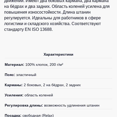
движений. Имеют два боковых кармана, два кармана
0
шт.
0
шт.
Детские
на бёдрах и два задних. Область коленей усилена для
0
шт.
0
шт.
0
шт.
жилеты
Батники
повышения износостойкости. Длина штанин
0
шт.
/
0
шт.
регулируется. Идеальны для работников в сфере
0
шт.
Комбинезоны
Толстовки
0
шт.
логистики и складского хозяйства. Соответствуют
0
шт.
стандарту EN ISO 13688.
Батники
0
шт.
0
шт.
на
молнии
0
шт.
Батники
Характеристики
Tours
Свитшоты
Материал:
100% хлопок, 200 г/м²
Худи
Пояс:
эластичный
Женские
Карманы:
2 боковых, 2 на бёдрах, 2 задних
батники
Детские
Усиления:
область коленей
батники
Регулировка длины:
возможность удлинения штанин
Посадка:
свободная (Relax)