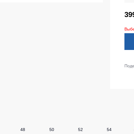
ленные Max Neo
Серия Хорека
39
ленные
Серия KNOXFIELD
епленные
Выбе
Халаты
тоотражающие
Защита от влаги
еты
ны
Защита от повышенных темпера
Поде
Батники / Толстовки
Батники на молнии
Батники Tours
Свитшоты
Худи
Женские батники
48
50
Детские батники
52
54