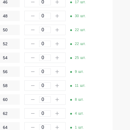
46
17
шт.
Одноразовая спецодежда
48
Термобелье
30
шт.
Специальная одежда
50
22
шт.
Головные уборы
52
22
шт.
Кепки
54
25
шт.
Шапки
Баффы
56
9
шт.
Головные уборы ХоРеКа и Медицина
58
11
шт.
Балаклавы
60
8
шт.
Аксессуары
Пояс для инструментов
62
4
шт.
Рубашки
64
1
шт.