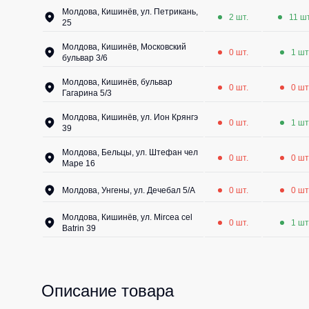
Молдова, Кишинёв, ул. Петрикань,
2 шт.
11 шт
25
Молдова, Кишинёв, Московский
0 шт.
1 шт
бульвар 3/6
Молдова, Кишинёв, бульвар
0 шт.
0 шт
Гагарина 5/3
Молдова, Кишинёв, ул. Ион Крянгэ
0 шт.
1 шт
39
Молдова, Бельцы, ул. Штефан чел
0 шт.
0 шт
Маре 16
Молдова, Унгены, ул. Дечебал 5/A
0 шт.
0 шт
Молдова, Кишинёв, ул. Mircea cel
0 шт.
1 шт
Batrin 39
Описание товара