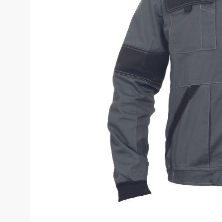
Костюмы у
Страховочное оборудование
Наколенники
Штаны (Брю
Сумки и Рюкзаки
Камуфляжны
Утепленные 
Химия
Детские шта
Хозинвентарь
Штаны для р
Противопожарное оборудование
Брюки ХоРеК
Дорожное ограждение
Джинсы, брю
Аптечки
Полукомби
Stamina
Полукомбине
Принты
Полукомбине
Ткани / Фурнитура
Полукомбине
Промышленные пылесосы
Жилеты
Мигалки