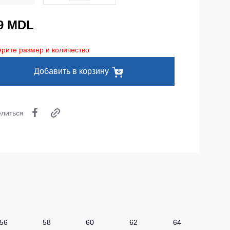
Носки
9 MDL
Шорты
рите размер и количество
Шорты рабочие
Добавить в корзину
Шорты повседневные
Шорты спортивные
тур
Детские шорты
литься
Одежда высокой видимости
56
58
60
62
64