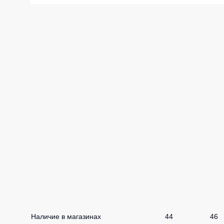
Жилеты утеп
Инструменты
Жилеты утеп
Под заказ
Жилеты неут
Жилеты све
Детские жил
Комбинезо
Наличие в магазинах
44
46