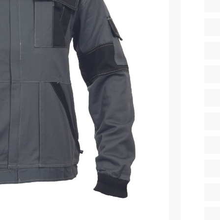
тепленные
Детские футболки
ки)
Фартуки
е брюки
Костюмы
брюки
ны
Серия MAX
аботы
Серия Neurum
а и медицина
Серия Comfort
ки на каждый день
Серия Professional
Серия Practic
незоны
Серия Emerton
зоны не утепленные
Серия Тактической одежды
зоны утепленные
Серия MULTINORM
зоны Outlet
Медицинские костюмы
Костюмы для охраны