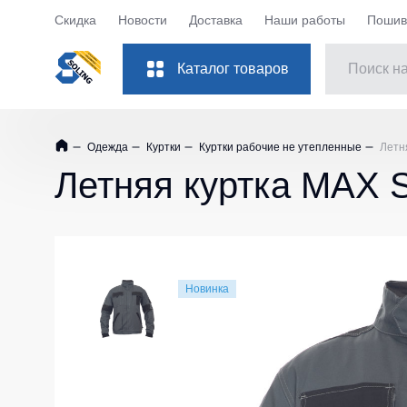
Скидка
Новости
Доставка
Наши работы
Пошив 
Каталог товаров
Костюмы рабочие
Куртки
Одежда
Куртки
Куртки рабочие не утепленные
Летн
Одежда
Куртки рабо
Летняя куртка MAX
Обувь
Куртки рабоч
Повседневная обувь
Куртки Softsh
Защита рук
Куртки повс
Куртки зимни
Защита глаз
Новинка
Куртки женск
Защита слуха
Куртки Детск
Защита головы
Куртки ХоРе
Защита дыхания