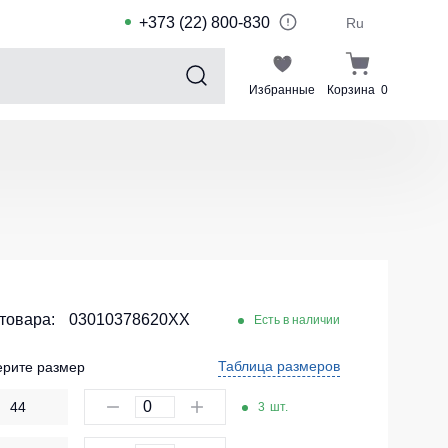
+373 (22) 800-830
Ru
Избранные
Корзина
0
Sports collection
Спортивные костюмы для детей
Спортивные куртки
Спортивные штаны
Футболки для спорта
Шорты и леггинсы для спорта
 товара:
03010378620XX
Есть в наличии
Одежда для плавания
Таблица размеров
рите размер
Спортивные костюмы
44
3
шт.
Комплекты для команд