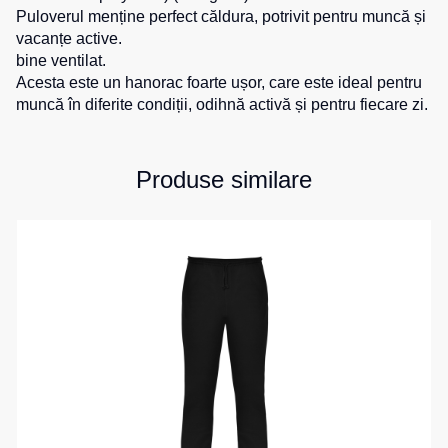
Puloverul menține perfect căldura, potrivit pentru muncă și
de
pentru
Hanorace
lucru
vacanțe active.
sport
bine ventilat.
Veste
Hanorace
Pantaloni
Acesta este un hanorac foarte ușor, care este ideal pentru
reflectorizante
cu
scurți
muncă în diferite condiții, odihnă activă și pentru fiecare zi.
fermoar
pentru
Veste
copii
pentru
Hanorac
copii
Tours
Produse similare
Îmbrăcăminte
Hanorace
cu
Combinezoane
vizibilitate
Hanorac
înaltă
Honorace
pentru
femei
Hanorac
pentru
copii