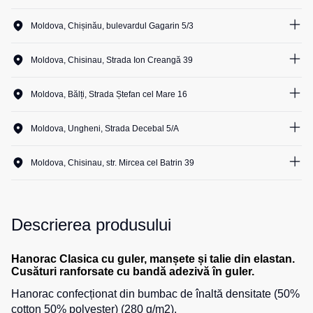
1
unit.
1
unit.
Salopete
Costume
Centură
Moldova, Chișinău, bulevardul Gagarin 5/3
2
unit.
pentru
1
unit.
pentru
Salopete
0
unit.
agenții
scule
1
unit.
pu
Moldova, Chisinau, Strada Ion Creangă 39
1
unit.
de
vara
1
unit.
pază
1
unit.
1
unit.
Cămașe
1
unit.
Salopete
Moldova, Bălți, Strada Ștefan cel Mare 16
1
unit.
Seria
1
unit.
pu
2
unit.
HoReCa
Șosete
0
unit.
iarna
1
unit.
Moldova, Ungheni, Strada Decebal 5/A
1
unit.
Seria
1
unit.
Salopete
Pantaloni
1
unit.
1
unit.
KNOXFIELD
1
unit.
Outlet
scurți
Moldova, Chisinau, str. Mircea cel Batrin 39
1
unit.
1
unit.
Halate
0
unit.
1
unit.
Pantaloni
Veste
1
unit.
scurți
1
unit.
0
unit.
Veste
Îmbrăcăminte
pentru
1
unit.
Descrierea produsului
1
unit.
izolate
lucru
impermeabilă
0
unit.
Max
Pantaloni
0
unit.
Neo
0
unit.
Hanorac Clasica cu guler, manșete și talie din elastan.
Protecție
scurți
Cusături ranforsate cu bandă adezivă în guler.
Veste
la
casual
0
unit.
termice
temperaturi
Hanorac confecționat din bumbac de înaltă densitate (50%
Pantaloni
ridicate
cotton 50% polyester) (280 g/m2).
Veste
scurți