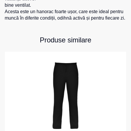
bine ventilat.
Salopete
Costume
Centură
Acesta este un hanorac foarte ușor, care este ideal pentru
pentru
pentru
Salopete
muncă în diferite condiții, odihnă activă și pentru fiecare zi.
agenții
scule
pu
de
vara
pază
Cămașe
Produse similare
Salopete
Seria
pu
HoReCa
Șosete
iarna
Seria
Salopete
Pantaloni
KNOXFIELD
Outlet
scurți
Halate
Pantaloni
Veste
scurți
Veste
Îmbrăcăminte
pentru
izolate
lucru
impermeabilă
Max
Pantaloni
Neo
Protecție
scurți
Veste
la
casual
termice
temperaturi
Pantaloni
ridicate
Veste
scurți