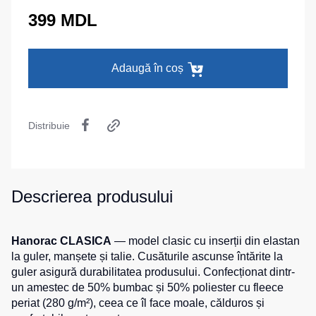
termică
camuflaj
MAX
399 MDL
La comandă
Pantaloni
Seria
Îmbrăcăminte
călduroși
Neurum
specială
Pantaloni
Seria
Adaugă în coș
pentru
Comfort
Șepci
copii
și
Seria
căciuli
Pantaloni
Professional
Distribuie
pentru
Chipiuri
Seria
lucru
Practic
Căciule
Pantaloni
Seria
HoReCa
Eșarfe
Emerton
Descrierea produsului
și
buff-
pantaloni
uri
Seria
medicali
Îmbrăcăminte
HoReCa
Hanorac CLASICA
— model clasic cu inserții din elastan
tactică
Blugi,
și
la guler, manșete și talie. Cusăturile ascunse întărite la
pantaloni
Medicină
Seria
guler asigură durabilitatea produsului. Confecționat dintr-
pentru
MULTINORM
Cagule
un amestec de 50% bumbac și 50% poliester cu fleece
toate
Costume
periat (280 g/m²), ceea ce îl face moale, călduros și
zilele
medicale
Accesorii