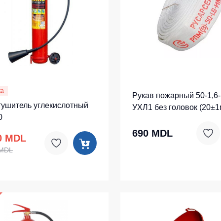
ка
Рукав пожарный 50-1,6
тушитель углекислотный
УХЛ1 без головок (20±1
0
690 MDL
0 MDL
 MDL