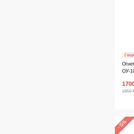
Скид
Огне
ОУ-1
170
1950
–15%