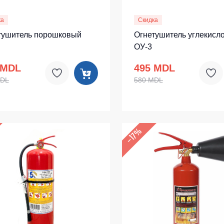
ка
Скидка
тушитель порошковый
Огнетушитель углекисл
ОУ-3
 MDL
495 MDL
MDL
580 MDL
–17%