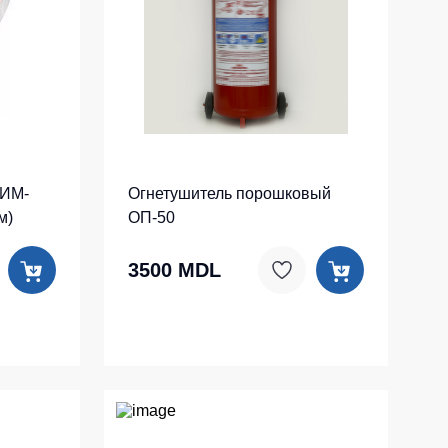
-ИМ-
Огнетушитель порошковый
м)
ОП-50
3500 MDL