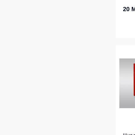
Жилеты утеп
20 
Инструменты
Жилеты утеп
Под заказ
Жилеты неут
Жилеты све
Детские жил
Комбинезо