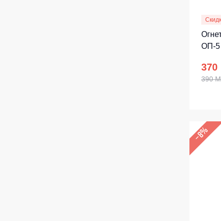
Скид
Огне
ОП-5
370
390 
–8%