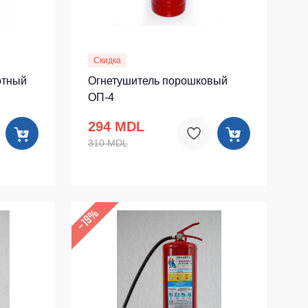
Скидка
отный
Огнетушитель порошковый
ОП-4
294 MDL
310 MDL
–19%