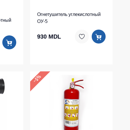
Огнетушитель углекислотный
отный
ОУ-5
930 MDL
–5%