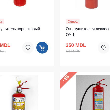
ка
Скидка
тушитель порошковый
Огнетушитель углекисл
ОУ-1
 MDL
350 MDL
MDL
420 MDL
–5%