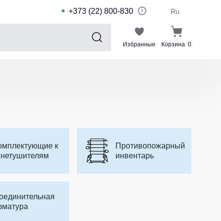
+373 (22) 800-830
Ru
Избранные
Корзина
0
Sports collection
Спортивные костюмы для детей
Спортивные куртки
Спортивные штаны
Футболки для спорта
омплектующие к
Противопожарный
гнетушителям
инвентарь
Шорты и леггинсы для спорта
Одежда для плавания
Спортивные костюмы
оединительная
Комплекты для команд
рматура