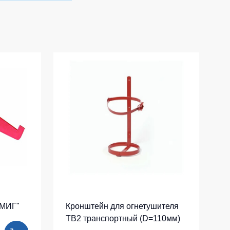
Одноразовая спецодежда
Термобелье
Специальная одежда
Головные уборы
Кепки
Шапки
Баффы
Головные уборы ХоРеКа и Медицина
Балаклавы
Аксессуары
Пояс для инструментов
"МИГ"
Кронштейн для огнетушителя
ТВ2 транспортный (D=110мм)
Рубашки