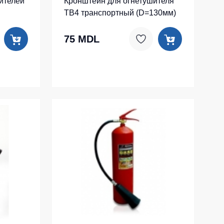
ителей
Кронштейн для огнетушителя
ТВ4 транспортный (D=130мм)
75 MDL