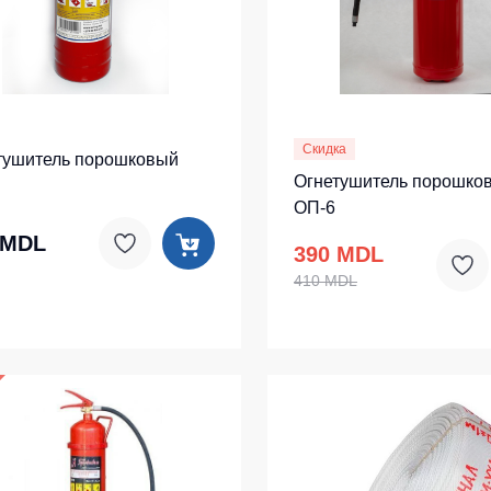
Скидка
тушитель порошковый
Огнетушитель порошко
ОП-6
 MDL
390 MDL
410 MDL