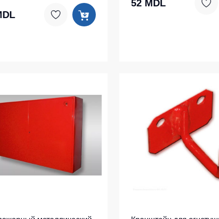
52 MDL
ленные Max Neo
Серия Хорека
MDL
ленные
Серия KNOXFIELD
епленные
Халаты
тоотражающие
Защита от влаги
еты
ны
Защита от повышенных темпера
Батники / Толстовки
Батники на молнии
Батники Tours
Свитшоты
Худи
Женские батники
Детские батники