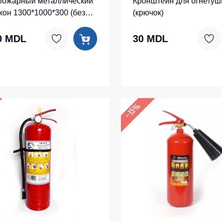
пожарный металлический
Кронштейн для огнетуш
кон 1300*1000*300 (без
(крючок)
лекта)
0 MDL
30 MDL
–15%