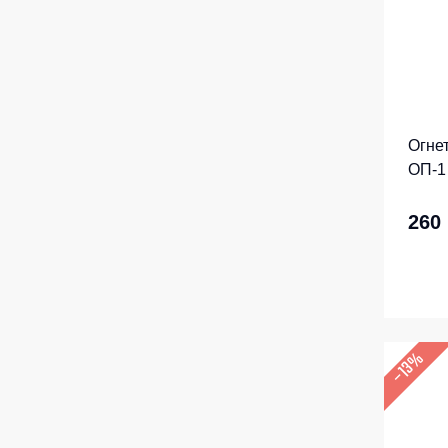
Огне
ОП-1
260
–13%