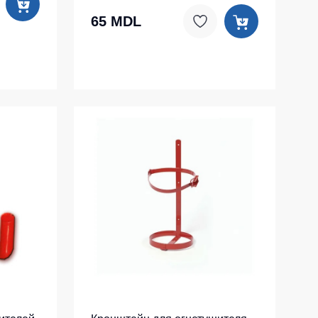
65 MDL
Носки
Шорты
Шорты рабочие
Шорты повседневные
Шорты спортивные
тур
Детские шорты
Одежда высокой видимости