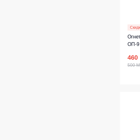
Скид
Огне
ОП-9
460
500 