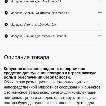
Медицинские
Молдова, Кишинёв, ул. Ион Крянгэ 39
Рубашки
не
костюмы
0
шт.
утепленные
Костюмы
Носки
Молдова, Бельцы, ул. Штефан чел Маре 16
Полукомбинезоны
для
0
шт.
утепленные
охраны
Шорты
Молдова, Унгены, ул. Дечебал 5/A
Полукомбинезоны
Серия
0
шт.
Шорты
Outlet
Хорека
рабочие
Молдова, Кишинёв, ул. Mircea cel Batrin 39
Серия
0
шт.
Шорты
Жилеты
KNOXFIELD
повседневные
Жилеты
Описание товара
Шорты
утепленные
Халаты
спортивные
Max
Neo
Защита
Детские
Конусное пожарное ведро - это первичное
средство для тушения пожаров и играет важную
от
шорты
Жилеты
роль в обеспечении безопасности.
влаги
утепленные
Обычно оно размещается на пожарных щитах в
Одежда
Жилеты
непосредственной близости от сооружений и объектов.
высокой
Защита
неутепленные
Это конусное ведро используется для комплектации
видимости
от
пожарных щитов и стендов, гарантируя, что в случае
Жилеты
повышенных
пожара будет доступно эффективное средство для
светоотражающие
температур