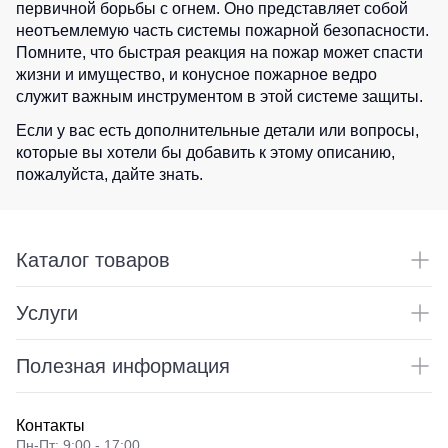
первичной борьбы с огнем. Оно представляет собой
Детские
неотъемлемую часть системы пожарной безопасности.
жилеты
Батники
Помните, что быстрая реакция на пожар может спасти
/
жизни и имущество, и конусное пожарное ведро
Комбинезоны
Толстовки
служит важным инструментом в этой системе защиты.
Батники
Если у вас есть дополнительные детали или вопросы,
на
которые вы хотели бы добавить к этому описанию,
молнии
пожалуйста, дайте знать.
Батники
Tours
Свитшоты
Каталог товаров
Худи
Женские
Услуги
батники
Детские
Полезная информация
батники
Контакты
Пн-Пт: 9:00 - 17:00