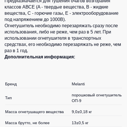
Предназначается для тушения очагов возгорания
Детские
классов АВСЕ (A - твердые вещества, В - жидкие
жилеты
Батники
вещества, С - горючие газы, Е - электрооборудование
/
под напряжением до 1000В).
Комбинезоны
Толстовки
Огнетушитель необходимо перезаряжать сразу после
использования, либо не реже, чем раз в 5 лет. При
Батники
использовании огнетушителя в транспортных
на
средствах, его необходимо перезаряжать не реже, чем
молнии
раз в 1 год.
Батники
Дополнительная информация:
Tours
Свитшоты
Худи
Бренд
Melanti
Женские
батники
порошковый огнетушитель
Тип
ОП-9
Детские
батники
Масса огнетушащего вещества
9,0±0,18 кг
Масса брутто, не более
13±0,5 кг