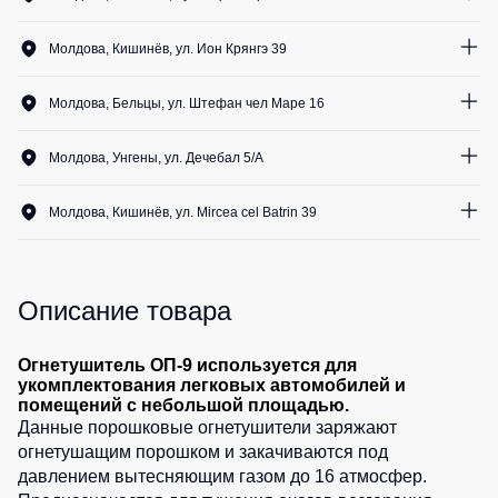
Медицинские
Рубашки
не
0
шт.
костюмы
утепленные
Молдова, Кишинёв, ул. Ион Крянгэ 39
Костюмы
Носки
0
шт.
Полукомбинезоны
для
утепленные
охраны
Молдова, Бельцы, ул. Штефан чел Маре 16
Шорты
0
шт.
Полукомбинезоны
Серия
Шорты
Молдова, Унгены, ул. Дечебал 5/A
Outlet
Хорека
рабочие
0
шт.
Серия
Шорты
Жилеты
Молдова, Кишинёв, ул. Mircea cel Batrin 39
KNOXFIELD
повседневные
0
шт.
Жилеты
Шорты
утепленные
Халаты
спортивные
Max
Описание товара
Neo
Защита
Детские
от
шорты
Жилеты
Огнетушитель ОП-9 используется для
влаги
утепленные
укомплектования легковых автомобилей и
Одежда
помещений с небольшой площадью.
Жилеты
высокой
Защита
Данные порошковые огнетушители заряжают
неутепленные
видимости
от
огнетушащим порошком и закачиваются под
Жилеты
повышенных
давлением вытесняющим газом до 16 атмосфер.
светоотражающие
температур