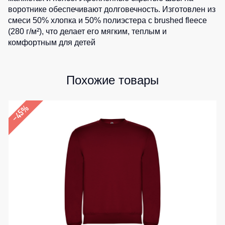
воротнике обеспечивают долговечность. Изготовлен из
Детские
смеси 50% хлопка и 50% полиэстера с brushed fleece
жилеты
Батники
(280 г/м²), что делает его мягким, теплым и
/
комфортным для детей
Комбинезоны
Толстовки
Батники
на
Похожие товары
молнии
Батники
–45%
Tours
Свитшоты
Худи
Женские
батники
Детские
батники