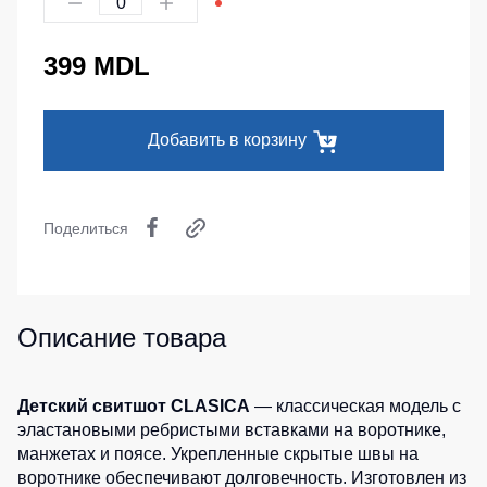
Серия
Под заказ
Утепленные
Головные
MAX
брюки
уборы
399 MDL
Серия
Детские
Neurum
Кепки
штаны
Серия
Шапки
Штаны
Добавить в корзину
Comfort
для
Баффы
работы
Серия
Головные
Professional
Брюки
уборы
Поделиться
ХоРеКа
Серия
ХоРеКа
и
Practic
и
медицина
Медицина
Серия
Джинсы,
Emerton
Балаклавы
Описание товара
брюки
Серия
на
Аксессуары
Тактической
каждый
одежды
день
Пояс
Детский свитшот CLASICA
— классическая модель с
для
эластановыми ребристыми вставками на воротнике,
Серия
инструментов
Полукомбинезо
манжетах и поясе. Укрепленные скрытые швы на
MULTINORM
воротнике обеспечивают долговечность. Изготовлен из
Полукомбинезоны