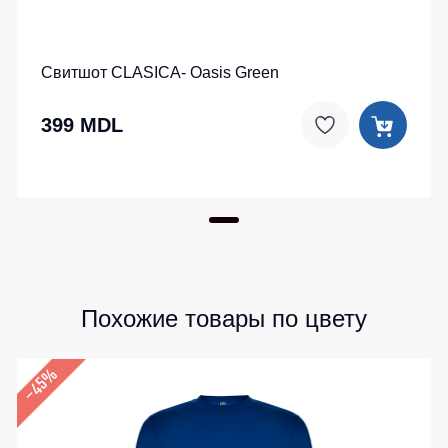
Детские
жилеты
Батники
/
Свитшот CLASICA- Oasis Green
Комбинезоны
Толстовки
Батники
399 MDL
на
молнии
Батники
Tours
Свитшоты
Худи
Женские
Похожие товары по цвету
батники
Детские
–45%
батники