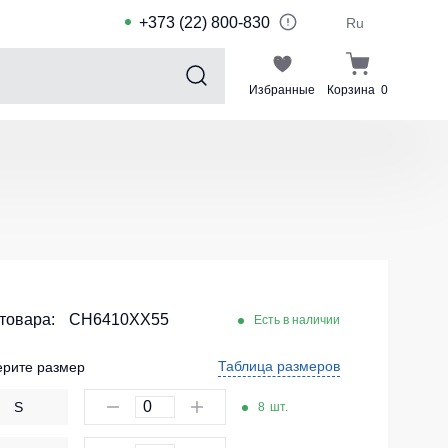
+373 (22) 800-830
Ru
Избранные
Корзина
0
Sports collection
Спортивные костюмы для детей
Спортивные куртки
Спортивные штаны
Футболки для спорта
Шорты и леггинсы для спорта
 товара:
CH6410XX55
Есть в наличии
Одежда для плавания
Таблица размеров
рите размер
Спортивные костюмы
S
8
шт.
Комплекты для команд