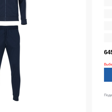
тепленные
Детские футболки
ки)
Фартуки
е брюки
Костюмы
брюки
ны
Серия MAX
аботы
Серия Neurum
64
а и медицина
Серия Comfort
ки на каждый день
Серия Professional
Выбе
Серия Practic
незоны
Серия Emerton
зоны не утепленные
Серия Тактической одежды
зоны утепленные
Серия MULTINORM
Поде
зоны Outlet
Медицинские костюмы
Костюмы для охраны