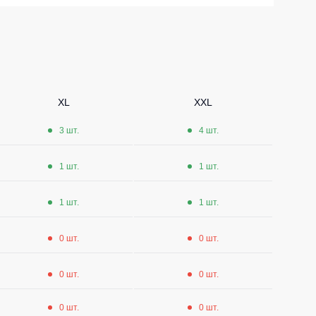
Носки
Шорты
Шорты рабочие
Шорты повседневные
XL
XXL
Шорты спортивные
3 шт.
4 шт.
тур
Детские шорты
1 шт.
1 шт.
Одежда высокой видимости
1 шт.
1 шт.
0 шт.
0 шт.
0 шт.
0 шт.
0 шт.
0 шт.