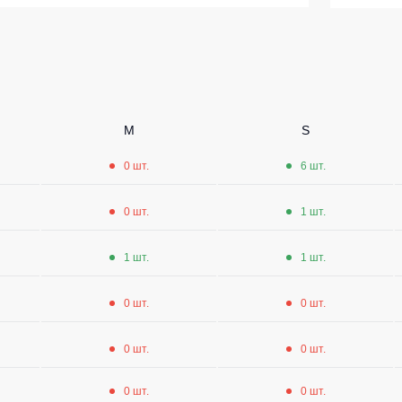
ленные Max Neo
Серия Хорека
ленные
Серия KNOXFIELD
епленные
Халаты
тоотражающие
M
S
Защита от влаги
еты
0 шт.
6 шт.
ны
Защита от повышенных темпера
0 шт.
1 шт.
Батники / Толстовки
Батники на молнии
1 шт.
1 шт.
Батники Tours
Свитшоты
0 шт.
0 шт.
Худи
0 шт.
0 шт.
Женские батники
Детские батники
0 шт.
0 шт.