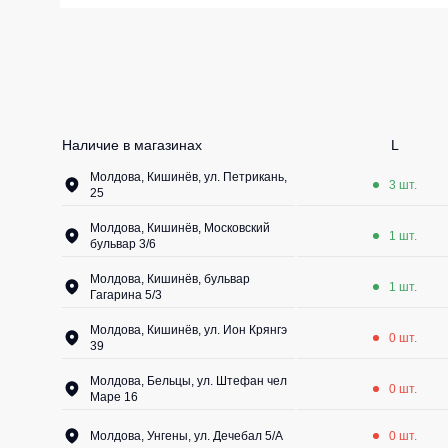
Жилеты утеп
Инструменты
Жилеты утеп
Под заказ
Жилеты неут
Жилеты све
Наличие в магазинах
L
Детские жил
Молдова, Кишинёв, ул. Петрикань,
3 шт.
Комбинезо
25
Молдова, Кишинёв, Московский
1 шт.
бульвар 3/6
Молдова, Кишинёв, бульвар
1 шт.
Гагарина 5/3
Молдова, Кишинёв, ул. Ион Крянгэ
0 шт.
39
Молдова, Бельцы, ул. Штефан чел
0 шт.
Маре 16
Молдова, Унгены, ул. Дечебал 5/A
0 шт.