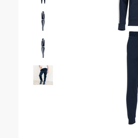
Костюмы у
Страховочное оборудование
Наколенники
Штаны (Брю
Сумки и Рюкзаки
Камуфляжны
Утепленные 
Химия
Детские шта
Хозинвентарь
Штаны для р
Противопожарное оборудование
Брюки ХоРеК
Дорожное ограждение
Джинсы, брю
Аптечки
Полукомби
Stamina
Полукомбине
Принты
Полукомбине
Ткани / Фурнитура
Полукомбине
Промышленные пылесосы
Жилеты
Мигалки