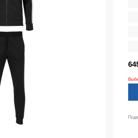
тепленные
Детские футболки
ки)
Фартуки
е брюки
Костюмы
брюки
ны
Серия MAX
аботы
Серия Neurum
64
а и медицина
Серия Comfort
ки на каждый день
Серия Professional
Выбе
Серия Practic
незоны
Серия Emerton
зоны не утепленные
Серия Тактической одежды
зоны утепленные
Серия MULTINORM
Поде
зоны Outlet
Медицинские костюмы
Костюмы для охраны