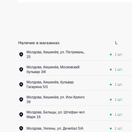
Жилеты утеп
Инструменты
Жилеты утеп
Под заказ
Жилеты неут
Жилеты све
Наличие в магазинах
L
Детские жил
Молдова, Кишинёв, ул. Петрикань,
1 шт.
Комбинезо
25
Молдова, Кишинёв, Московский
1 шт.
бульвар 3/6
Молдова, Кишинёв, бульвар
1 шт.
Гагарина 5/3
Молдова, Кишинёв, ул. Ион Крянгэ
1 шт.
39
Молдова, Бельцы, ул. Штефан чел
1 шт.
Маре 16
Молдова, Унгены, ул. Дечебал 5/A
1 шт.