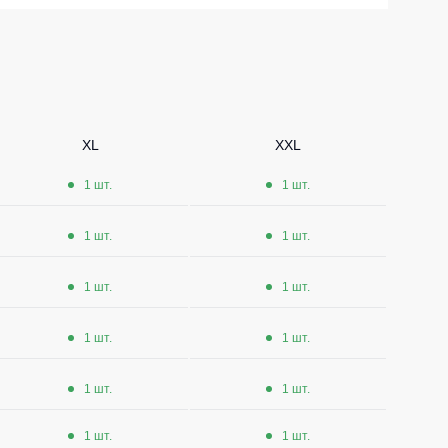
Носки
Шорты
Шорты рабочие
Шорты повседневные
XL
XXL
Шорты спортивные
1 шт.
1 шт.
тур
Детские шорты
1 шт.
1 шт.
Одежда высокой видимости
1 шт.
1 шт.
1 шт.
1 шт.
1 шт.
1 шт.
1 шт.
1 шт.