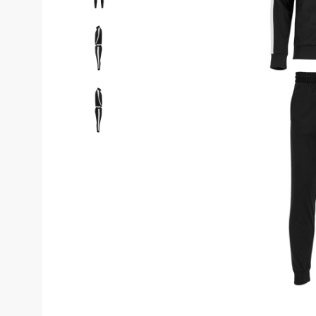
Костюмы у
Страховочное оборудование
Наколенники
Штаны (Брю
Сумки и Рюкзаки
Камуфляжны
Утепленные 
Химия
Детские шта
Хозинвентарь
Штаны для р
Противопожарное оборудование
Брюки ХоРеК
Дорожное ограждение
Джинсы, брю
Аптечки
Полукомби
Stamina
Полукомбине
Принты
Полукомбине
Ткани / Фурнитура
Полукомбине
Промышленные пылесосы
Жилеты
Мигалки