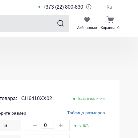
+373 (22) 800-830
Ru
Избранные
Корзина
0
Sports collection
Спортивные костюмы для детей
Спортивные куртки
Спортивные штаны
Футболки для спорта
Шорты и леггинсы для спорта
 товара:
CH6410XX02
Есть в наличии
Одежда для плавания
Таблица размеров
рите размер
Спортивные костюмы
S
8
шт.
Комплекты для команд