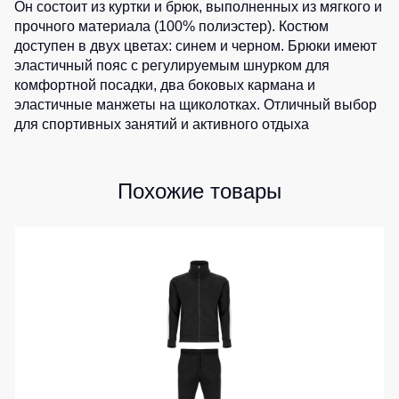
Медицинские
Он состоит из куртки и брюк, выполненных из мягкого и
Рубашки
не
костюмы
прочного материала (100% полиэстер). Костюм
утепленные
доступен в двух цветах: синем и черном. Брюки имеют
Костюмы
Носки
Полукомбинезоны
эластичный пояс с регулируемым шнурком для
для
утепленные
охраны
комфортной посадки, два боковых кармана и
Шорты
эластичные манжеты на щиколотках. Отличный выбор
Полукомбинезоны
Серия
Шорты
для спортивных занятий и активного отдыха
Outlet
Хорека
рабочие
Серия
Шорты
Жилеты
KNOXFIELD
повседневные
Похожие товары
Жилеты
Шорты
утепленные
Халаты
спортивные
Max
Neo
Защита
Детские
от
шорты
Жилеты
влаги
утепленные
Одежда
Жилеты
высокой
Защита
неутепленные
видимости
от
Жилеты
повышенных
светоотражающие
температур