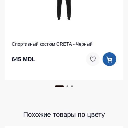
Детские
жилеты
Батники
/
Комбинезоны
Толстовки
Батники
на
Спортивный костюм CRETA - Черный
молнии
Батники
645 MDL
Tours
Свитшоты
Худи
Женские
батники
Детские
батники
Похожие товары по цвету