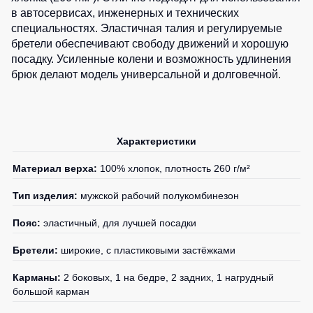
2
шт.
1
шт.
в автосервисах, инженерных и технических
1
шт.
0
шт.
Детские
1
шт.
0
шт.
специальностях. Эластичная талия и регулируемые
жилеты
Батники
2
шт.
1
шт.
1
шт.
бретели обеспечивают свободу движений и хорошую
/
1
шт.
0
шт.
2
шт.
0
шт.
посадку. Усиленные колени и возможность удлинения
Комбинезоны
Толстовки
1
шт.
0
шт.
брюк делают модель универсальной и долговечной.
1
шт.
0
шт.
Батники
0
шт.
на
0
шт.
1
шт.
молнии
0
шт.
0
шт.
1
шт.
Батники
Характеристики
Tours
0
шт.
0
шт.
Материал верха:
100% хлопок, плотность 260 г/м²
Свитшоты
0
шт.
Худи
Тип изделия:
мужской рабочий полукомбинезон
Женские
Пояс:
эластичный, для лучшей посадки
батники
Бретели:
широкие, с пластиковыми застёжками
Детские
батники
Карманы:
2 боковых, 1 на бедре, 2 задних, 1 нагрудный
большой карман