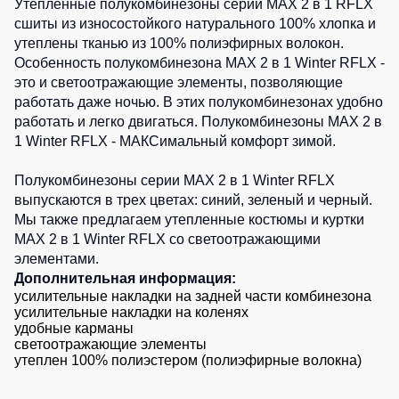
Утепленные полукомбинезоны серии MAX 2 в 1 RFLX
1
шт.
Детские
0
шт.
0
шт.
сшиты из износостойкого натурального 100% хлопка и
0
шт.
жилеты
Батники
0
шт.
утеплены тканью из 100% полиэфирных волокон.
0
шт.
/
Особенность полукомбинезона MAX 2 в 1 Winter RFLX -
0
шт.
0
шт.
Комбинезоны
Толстовки
это и светоотражающие элементы, позволяющие
0
шт.
работать даже ночью. В этих полукомбинезонах удобно
Батники
0
шт.
0
шт.
работать и легко двигаться. Полукомбинезоны MAX 2 в
на
1 Winter RFLX - МАКСимальный комфорт зимой.
молнии
0
шт.
Батники
Полукомбинезоны серии MAX 2 в 1 Winter RFLX
Tours
выпускаются в трех цветах:
синий
,
зеленый
и черный.
Свитшоты
Мы также предлагаем утепленные костюмы и куртки
MAX 2 в 1 Winter RFLX со светоотражающими
Худи
элементами.
Женские
Дополнительная информация:
батники
усилительные накладки на задней части комбинезона
усилительные накладки на коленях
Детские
удобные карманы
батники
светоотражающие элементы
утеплен 100% полиэстером (полиэфирные волокна)