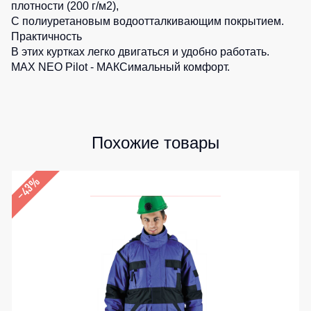
плотности (200 г/м2),
Детские
0
шт.
С полиуретановым водоотталкивающим покрытием.
жилеты
Батники
Практичность
/
В этих куртках легко двигаться и удобно работать.
Комбинезоны
Толстовки
MAX NEO Pilot - МАКСимальный комфорт.
Батники
на
молнии
Батники
Похожие товары
Tours
Свитшоты
–43%
Худи
Женские
батники
Детские
батники