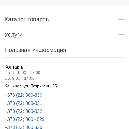
Медицинские
не
Кепки
костюмы
утепленные
Шапки
Костюмы
Каталог товаров
Полукомбинезоны
для
Баффы
утепленные
охраны
Головные
Услуги
Полукомбинезоны
Серия
уборы
Outlet
Хорека
ХоРеКа
Полезная информация
и
Серия
Жилеты
Медицина
KNOXFIELD
Жилеты
Балаклавы
Контакты
утепленные
Халаты
Пн-Пт: 9:00 - 17:00
Max
Аксессуары
Сб. 9:00—14:00
Neo
Защита
Кишинёв, ул. Петрикань, 25
Пояс
от
Жилеты
для
+373 (22) 800-830
влаги
утепленные
инструментов
+373 (22) 800-831
Жилеты
Защита
неутепленные
+373 (22) 800-832
Рубашки
от
+373 (22) 800 - 829
Жилеты
повышенных
Носки
светоотражающие
+373 (22) 800-825
температур