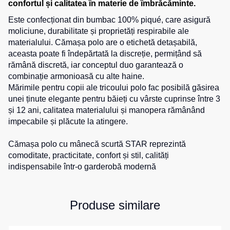
confortul și calitatea în materie de îmbrăcăminte.
0
unit.
de
pentru
Hanorace
lucru
Este confecționat din bumbac 100% piqué, care asigură
sport
moliciune, durabilitate și proprietăți respirabile ale
Veste
Hanorace
Pantaloni
materialului. Cămașa polo are o etichetă detașabilă,
reflectorizante
cu
scurți
aceasta poate fi îndepărtată la discreție, permițând să
fermoar
pentru
Veste
rămână discretă, iar conceptul duo garantează o
copii
pentru
Hanorac
combinație armonioasă cu alte haine.
copii
Tours
Mărimile pentru copii ale tricoului polo fac posibilă găsirea
Îmbrăcăminte
unei ținute elegante pentru băieți cu vârste cuprinse între 3
Hanorace
cu
Combinezoane
și 12 ani, calitatea materialului și manopera rămânând
vizibilitate
Hanorac
impecabile și plăcute la atingere.
înaltă
Honorace
pentru
Cămașa polo cu mânecă scurtă STAR reprezintă
femei
comoditate, practicitate, confort și stil, calități
indispensabile într-o garderobă modernă
Hanorac
pentru
copii
Produse similare