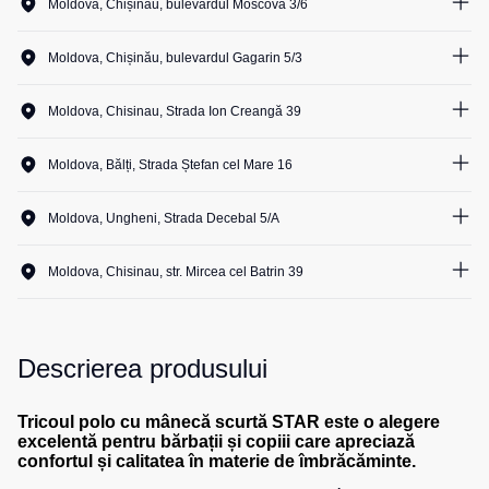
Moldova, Chișinău, bulevardul Moscova 3/6
0
unit.
Salopete
Costume
0
unit.
Centură
pentru
pentru
Moldova, Chișinău, bulevardul Gagarin 5/3
0
unit.
Salopete
0
unit.
agenții
scule
1
unit.
pu
de
2
unit.
vara
Moldova, Chisinau, Strada Ion Creangă 39
0
unit.
pază
Cămașe
0
unit.
0
unit.
Salopete
0
unit.
Seria
pu
Moldova, Bălți, Strada Ștefan cel Mare 16
0
unit.
HoReCa
Șosete
0
unit.
iarna
0
unit.
0
unit.
Seria
Moldova, Ungheni, Strada Decebal 5/A
0
unit.
Salopete
Pantaloni
KNOXFIELD
0
unit.
Outlet
0
unit.
scurți
0
unit.
Moldova, Chisinau, str. Mircea cel Batrin 39
0
unit.
Halate
0
unit.
Pantaloni
Veste
0
unit.
scurți
0
unit.
0
unit.
Veste
Îmbrăcăminte
pentru
0
unit.
izolate
lucru
impermeabilă
Descrierea produsului
0
unit.
Max
0
unit.
Pantaloni
Neo
Protecție
scurți
0
unit.
Tricoul polo cu mânecă scurtă STAR este o alegere
Veste
la
casual
excelentă pentru bărbații și copiii care apreciază
termice
temperaturi
confortul și calitatea în materie de îmbrăcăminte.
Pantaloni
ridicate
Veste
scurți