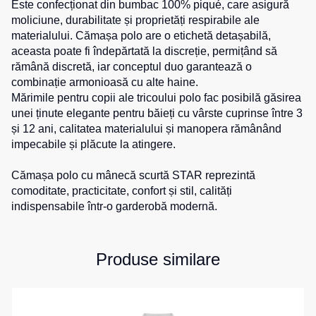
Este confecționat din bumbac 100% piqué, care asigură
de
pentru
moliciune, durabilitate și proprietăți respirabile ale
Hanorace
lucru
sport
materialului. Cămașa polo are o etichetă detașabilă,
Veste
Hanorace
Pantaloni
aceasta poate fi îndepărtată la discreție, permițând să
reflectorizante
cu
scurți
rămână discretă, iar conceptul duo garantează o
fermoar
pentru
combinație armonioasă cu alte haine.
Veste
copii
Mărimile pentru copii ale tricoului polo fac posibilă găsirea
pentru
Hanorac
unei ținute elegante pentru băieți cu vârste cuprinse între 3
copii
Tours
Îmbrăcăminte
și 12 ani, calitatea materialului și manopera rămânând
Hanorace
cu
impecabile și plăcute la atingere.
Combinezoane
vizibilitate
Hanorac
înaltă
Cămașa polo cu mânecă scurtă STAR reprezintă
Honorace
comoditate, practicitate, confort și stil, calități
pentru
indispensabile într-o garderobă modernă.
femei
Hanorac
pentru
Produse similare
copii