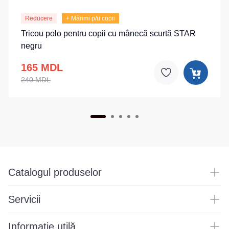
Reducere
+ Mărimi p/u copii
Tricou polo pentru copii cu mânecă scurtă STAR
negru
165 MDL
240 MDL
Catalogul produselor
Servicii
Informație utilă