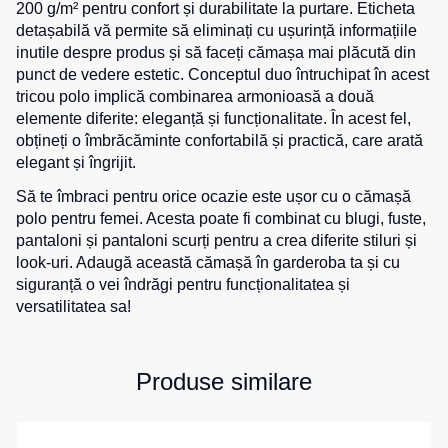
200 g/m² pentru confort și durabilitate la purtare. Eticheta
de
pentru
detașabilă vă permite să eliminați cu ușurință informațiile
Hanorace
lucru
sport
inutile despre produs și să faceți cămașa mai plăcută din
Veste
Hanorace
Pantaloni
punct de vedere estetic. Conceptul duo întruchipat în acest
reflectorizante
cu
scurți
tricou polo implică combinarea armonioasă a două
fermoar
pentru
elemente diferite: eleganță și funcționalitate. În acest fel,
Veste
copii
obțineți o îmbrăcăminte confortabilă și practică, care arată
pentru
Hanorac
copii
Tours
elegant și îngrijit.
Îmbrăcăminte
Hanorace
Să te îmbraci pentru orice ocazie este ușor cu o cămașă
cu
Combinezoane
polo pentru femei. Acesta poate fi combinat cu blugi, fuste,
vizibilitate
Hanorac
pantaloni și pantaloni scurți pentru a crea diferite stiluri și
înaltă
Honorace
look-uri. Adaugă această cămașă în garderoba ta și cu
pentru
siguranță o vei îndrăgi pentru funcționalitatea și
femei
versatilitatea sa!
Hanorac
pentru
copii
Produse similare