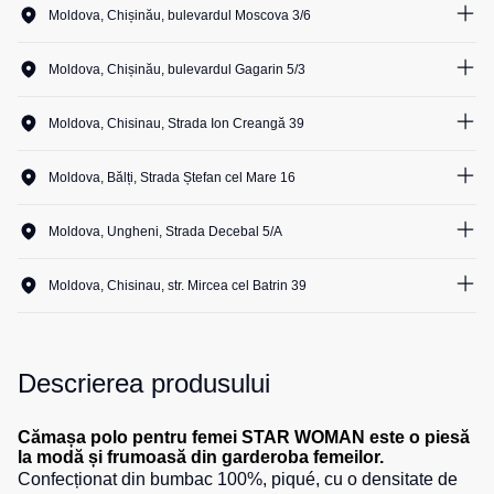
Moldova, Chișinău, bulevardul Moscova 3/6
Salopete
0
unit.
Costume
Centură
1
unit.
pentru
pentru
Salopete
Moldova, Chișinău, bulevardul Gagarin 5/3
0
unit.
agenții
scule
0
unit.
pu
5
unit.
de
vara
0
unit.
pază
Moldova, Chisinau, Strada Ion Creangă 39
2
unit.
Cămașe
5
unit.
Salopete
2
unit.
0
unit.
Seria
2
unit.
pu
HoReCa
Șosete
Moldova, Bălți, Strada Ștefan cel Mare 16
5
unit.
iarna
1
unit.
2
unit.
2
unit.
Seria
1
unit.
Salopete
Pantaloni
Moldova, Ungheni, Strada Decebal 5/A
1
unit.
KNOXFIELD
Outlet
7
unit.
scurți
2
unit.
1
unit.
1
unit.
Halate
Moldova, Chisinau, str. Mircea cel Batrin 39
3
unit.
Pantaloni
Veste
0
unit.
scurți
1
unit.
1
unit.
1
unit.
Veste
Îmbrăcăminte
pentru
0
unit.
izolate
0
unit.
lucru
impermeabilă
1
unit.
Max
Descrierea produsului
1
unit.
Pantaloni
0
unit.
Neo
Protecție
scurți
0
unit.
Veste
la
casual
1
unit.
Cămașa polo pentru femei STAR WOMAN este o piesă
termice
la modă și frumoasă din garderoba femeilor.
temperaturi
Pantaloni
1
unit.
Confecționat din bumbac 100%, piqué, cu o densitate de
ridicate
Veste
scurți