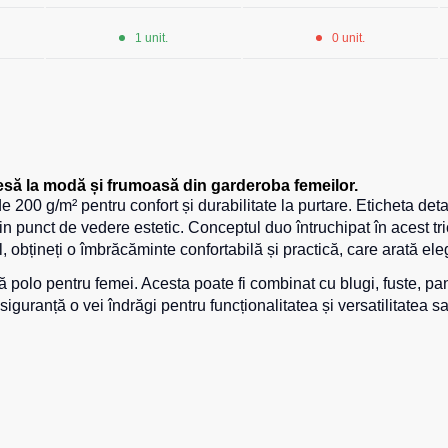
1 unit.
0 unit.
ă la modă și frumoasă din garderoba femeilor.
00 g/m² pentru confort și durabilitate la purtare. Eticheta detaș
din punct de vedere estetic. Conceptul duo întruchipat în acest
l, obțineți o îmbrăcăminte confortabilă și practică, care arată elega
olo pentru femei. Acesta poate fi combinat cu blugi, fuste, pantal
guranță o vei îndrăgi pentru funcționalitatea și versatilitatea sa