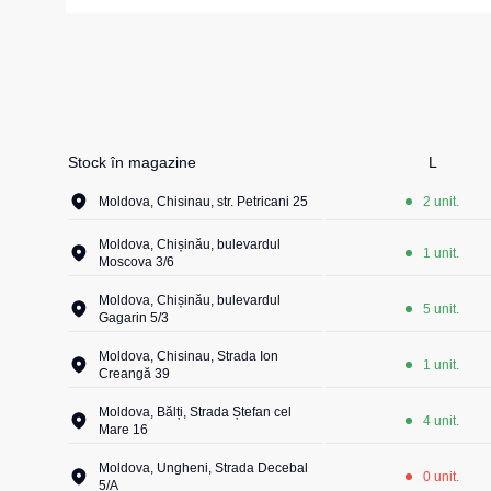
Girofare
Veste izolate
Veste termice
Instrumente
Veste de lucr
La comandă
Veste reflecto
Stock în magazine
L
Veste pentru c
Moldova, Chisinau, str. Petricani 25
2 unit.
Combinezo
Moldova, Chișinău, bulevardul
1 unit.
Moscova 3/6
Moldova, Chișinău, bulevardul
5 unit.
Gagarin 5/3
Moldova, Chisinau, Strada Ion
1 unit.
Creangă 39
Moldova, Bălți, Strada Ștefan cel
4 unit.
Mare 16
Moldova, Ungheni, Strada Decebal
0 unit.
5/A