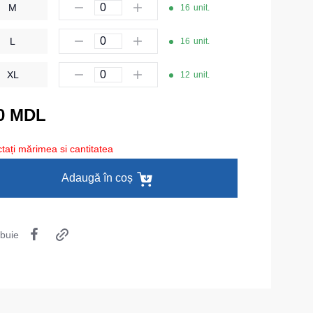
M
16
unit.
Îmbrăcăminte de unică folosință
L
Lenjerie termică
16
unit.
Îmbrăcăminte specială
XL
12
unit.
Șepci și căciuli
0 MDL
Chipiuri
tați mărimea si cantitatea
Căciule
Eșarfe buff-uri
Adaugă în coș
HoReCa și Medicină
Cagule
ibuie
Accesorii
Centură pentru scule
Cămașe