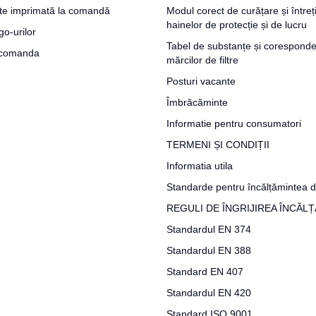
te imprimată la comandă
Modul corect de curățare și întreț
hainelor de protecție și de lucru
go-urilor
Tabel de substanțe și coresponde
a comanda
mărcilor de filtre
Posturi vacante
Îmbrăcăminte
Informatie pentru consumatori
TERMENI ȘI CONDIȚII
Informatia utila
Standarde pentru încălțămintea d
REGULI DE ÎNGRIJIREA ÎNCĂL
Standardul EN 374
Standardul EN 388
Standard EN 407
Standardul EN 420
Standard ISO 9001