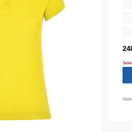
Diverse
iarnă
Tricouri pentru copii
Șorțuri
uflaj
Costume
duroși
ru copii
Seria MAX
24
tru lucru
Seria Neurum
Selec
eCa și pantaloni medicali
Seria Comfort
ni pentru toate zilele
Seria Professional
Seria Practic
Seria Emerton
ara
Distr
Seria Îmbrăcăminte tactică
arna
Seria MULTINORM
et
Costume medicale
Costume pentru agenții de pază