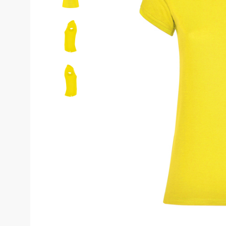
Costume de 
Echipamente de siguranță
Genunchiere
Pantaloni
Genți și rucsacuri
Pantaloni cam
Pantaloni căl
Chimie
Pantaloni pent
Echipamente de uz casnic
Pantaloni pen
Echipamente de stingere a
incendiilor
Pantaloni HoR
Blugi, pantalo
Gardă de protecție rutieră
Truse medicale
Salopete
Stamina
Salopete pu v
Imprimeuri
Salopete pu i
Salopete Outl
Țesături / Accesorii pentru croitorie
Aspiratoare industriale
Veste