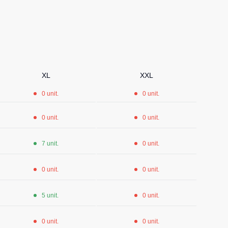
Șosete
Pantaloni scurți
Pantaloni scurți pentru lucru
Pantaloni scurți casual
XL
XXL
Pantaloni scurți pentru sport
0 unit.
0 unit.
Pantaloni scurți pentru copii
0 unit.
0 unit.
Îmbrăcăminte cu vizibilitate înaltă
7 unit.
0 unit.
0 unit.
0 unit.
5 unit.
0 unit.
0 unit.
0 unit.