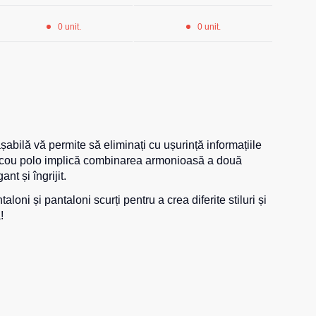
0 unit.
0 unit.
abilă vă permite să eliminați cu ușurință informațiile
 tricou polo implică combinarea armonioasă a două
nt și îngrijit.
oni și pantaloni scurți pentru a crea diferite stiluri și
!