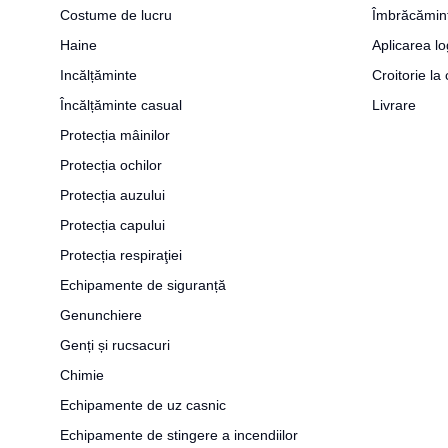
Costume de lucru
Îmbrăcămin
Haine
Aplicarea lo
Incălțăminte
Croitorie l
Încălțăminte casual
Livrare
Protecția mâinilor
Protecția ochilor
Protecția auzului
Protecția capului
Protecția respiraţiei
Echipamente de siguranță
Genunchiere
Genți și rucsacuri
Chimie
Echipamente de uz casnic
Echipamente de stingere a incendiilor