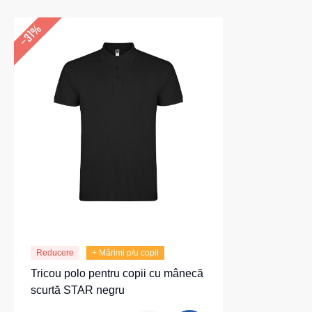
–31%
Reducere
+ Mărimi p/u copii
Tricou polo pentru copii cu mânecă
scurtă STAR negru