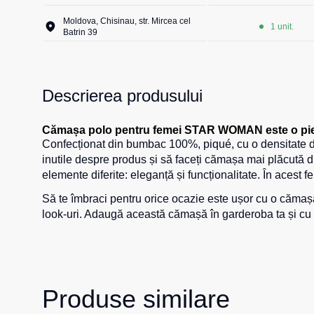
Moldova, Chisinau, str. Mircea cel
1 unit.
Batrin 39
Descrierea produsului
Cămașa polo pentru femei STAR WOMAN este o pies
Confecționat din bumbac 100%, piqué, cu o densitate de 2
inutile despre produs și să faceți cămașa mai plăcută 
elemente diferite: eleganță și funcționalitate. În acest fe
Să te îmbraci pentru orice ocazie este ușor cu o cămașă p
look-uri. Adaugă această cămașă în garderoba ta și cu si
Produse similare