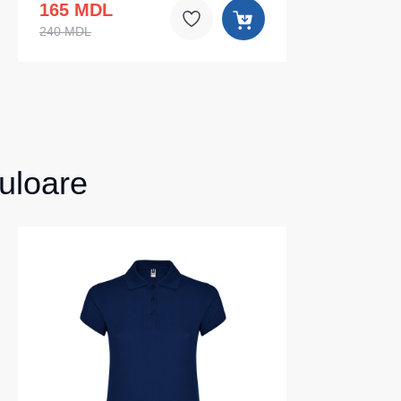
165 MDL
240 MDL
uloare