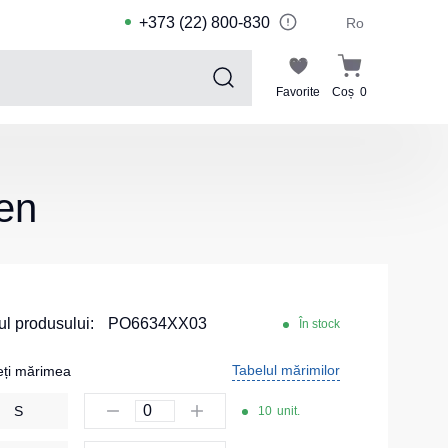
+373 (22) 800-830
Ro
Favorite
Coș
0
Sports collection
Costume de sport pentru copii
en
Jachete sport
Pantaloni de sport
Tricouri sport
Pantaloni scurți și leggings sport
l produsului:
PO6634XX03
În stock
Haine de înot
Tabelul mărimilor
eți mărimea
Costume Sport
S
10
unit.
Kituri pentru echipe