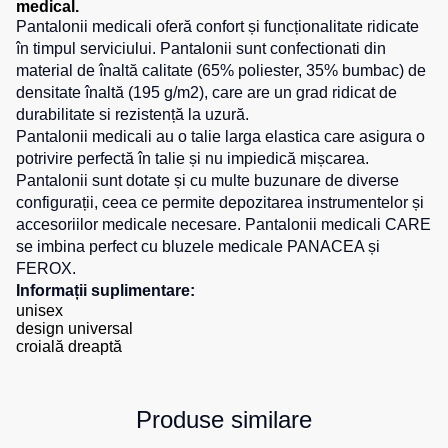
medical.
0
unit.
de
pentru
Pantalonii medicali oferă confort și funcționalitate ridicate
0
unit.
Hanorace
lucru
sport
0
unit.
în timpul serviciului. Pantalonii sunt confectionati din
Veste
Hanorace
material de înaltă calitate (65% poliester, 35% bumbac) de
Pantaloni
0
unit.
reflectorizante
cu
scurți
densitate înaltă (195 g/m2), care are un grad ridicat de
fermoar
pentru
durabilitate si rezistență la uzură.
Veste
copii
Pantalonii medicali au o talie larga elastica care asigura o
pentru
Hanorac
potrivire perfectă în talie și nu impiedică mișcarea.
copii
Tours
Îmbrăcăminte
Pantalonii sunt dotate și cu multe buzunare de diverse
Hanorace
cu
configurații, ceea ce permite depozitarea instrumentelor și
Combinezoane
vizibilitate
accesoriilor medicale necesare. Pantalonii medicali CARE
Hanorac
înaltă
se imbina perfect cu bluzele medicale PANACEA și
Honorace
FEROX.
pentru
Informații suplimentare:
femei
unisex
design universal
Hanorac
croială dreaptă
pentru
copii
Produse similare