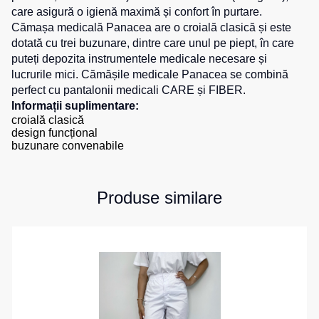
care asigură o igienă maximă și confort în purtare.
de
pentru
0
unit.
Hanorace
lucru
Cămașa medicală Panacea are o croială clasică și este
sport
dotată cu trei buzunare, dintre care unul pe piept, în care
Veste
Hanorace
Pantaloni
puteți depozita instrumentele medicale necesare și
reflectorizante
cu
scurți
lucrurile mici. Cămășile medicale Panacea se combină
fermoar
pentru
Veste
perfect cu pantalonii medicali CARE și FIBER.
copii
pentru
Hanorac
Informații suplimentare:
copii
Tours
croială clasică
Îmbrăcăminte
design funcțional
Hanorace
cu
buzunare convenabile
Combinezoane
vizibilitate
Hanorac
înaltă
Honorace
Produse similare
pentru
femei
Hanorac
pentru
copii