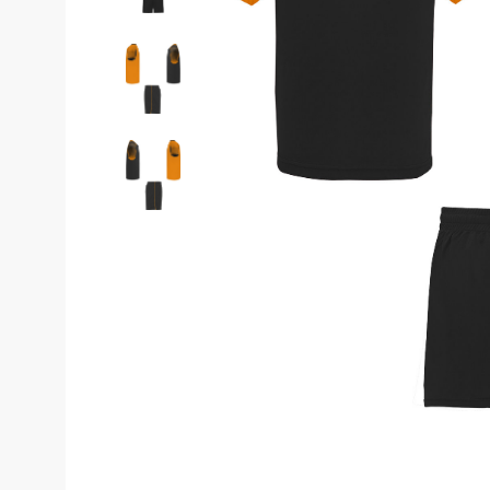
Costume de 
Echipamente de siguranță
Genunchiere
Pantaloni
Genți și rucsacuri
Pantaloni cam
Pantaloni căl
Chimie
Pantaloni pent
Echipamente de uz casnic
Pantaloni pen
Echipamente de stingere a
incendiilor
Pantaloni HoR
Blugi, pantalo
Gardă de protecție rutieră
Truse medicale
Salopete
Stamina
Salopete pu v
Imprimeuri
Salopete pu i
Salopete Outl
Țesături / Accesorii pentru croitorie
Aspiratoare industriale
Veste