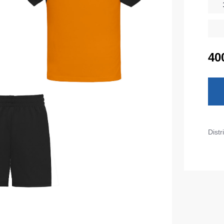
Diverse
iarnă
Tricouri pentru copii
Șorțuri
uflaj
40
Costume
duroși
ru copii
Seria MAX
tru lucru
Seria Neurum
eCa și pantaloni medicali
Seria Comfort
ni pentru toate zilele
Seria Professional
Distr
Seria Practic
Seria Emerton
ara
Seria Îmbrăcăminte tactică
arna
Seria MULTINORM
et
Costume medicale
Costume pentru agenții de pază