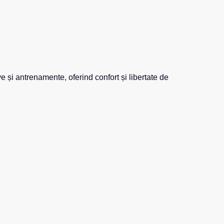
Șosete
Pantaloni scurți
Pantaloni scurți pentru lucru
Pantaloni scurți casual
ve și antrenamente, oferind confort și libertate de
Pantaloni scurți pentru sport
Pantaloni scurți pentru copii
Îmbrăcăminte cu vizibilitate înaltă