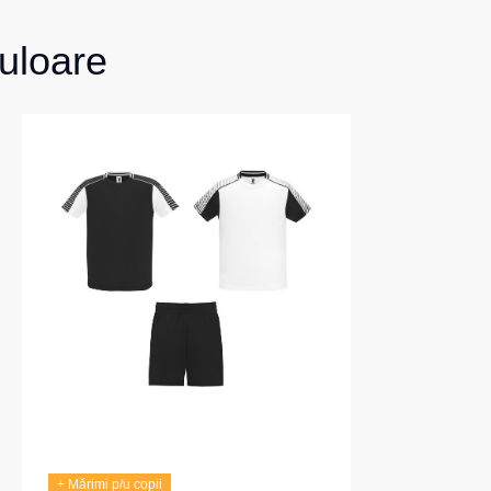
uloare
+ Mărimi p/u copii