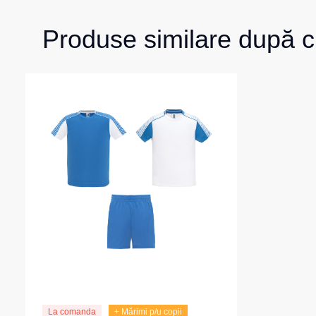
Produse similare după c
La comanda
+ Mărimi p/u copii