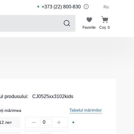
+373 (22) 800-830
Ro
Favorite
Coș
0
Sports collection
Costume de sport pentru copii
Jachete sport
Pantaloni de sport
Tricouri sport
Pantaloni scurți și leggings sport
l produsului:
CJ0525xx3102kids
Haine de înot
Tabelul mărimilor
eți mărimea
Costume Sport
12 лет
Kituri pentru echipe