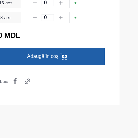
16 лет
Îmbrăcăminte de unică folosință
8 лет
Lenjerie termică
Îmbrăcăminte specială
0 MDL
Șepci și căciuli
Adaugă în coș
Chipiuri
Căciule
Eșarfe buff-uri
ibuie
HoReCa și Medicină
Cagule
Accesorii
Centură pentru scule
Cămașe