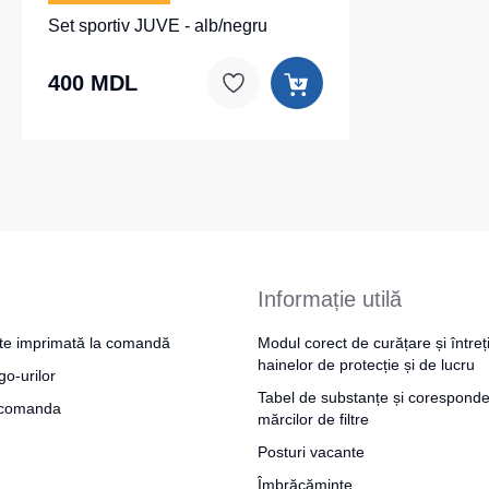
Set sportiv JUVE - alb/negru
400 MDL
Informație utilă
te imprimată la comandă
Modul corect de curățare și întreț
hainelor de protecție și de lucru
go-urilor
Tabel de substanțe și coresponde
a comanda
mărcilor de filtre
Posturi vacante
Îmbrăcăminte