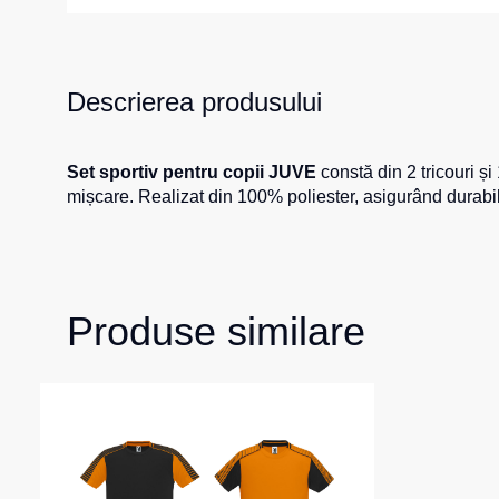
Girofare
Veste izolate
Veste termice
Instrumente
Descrierea produsului
Veste de lucr
La comandă
Veste reflecto
Veste pentru c
Set sportiv pentru copii JUVE
constă din 2 tricouri și
mișcare. Realizat din 100% poliester, asigurând durabilit
Combinezo
Produse similare