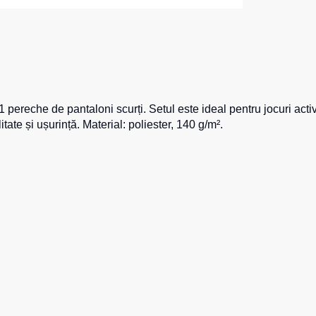
 Max Neo
Seria HoReCa
Seria KNOXFIELD
u
Halate
rizante
Îmbrăcăminte impermeabilă
opii
 1 pereche de pantaloni scurți. Setul este ideal pentru jocuri acti
ate și ușurință. Material: poliester, 140 g/m².
ane
Protecție la temperaturi ridicate
Hanorace
Hanorace cu fermoar
Hanorac Tours
Hanorace
Hanorac
Honorace pentru femei
Hanorac pentru copii