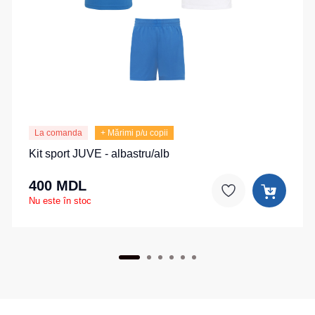
La comanda
+ Mărimi p/u copii
Kit sport JUVE - albastru/alb
400 MDL
Nu este în stoc