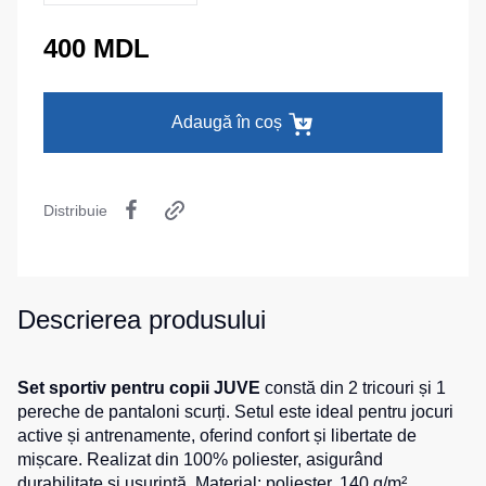
termică
camuflaj
MAX
La comandă
400 MDL
Pantaloni
Seria
Îmbrăcăminte
călduroși
Neurum
specială
Pantaloni
Seria
Adaugă în coș
pentru
Comfort
Șepci
copii
și
Seria
căciuli
Pantaloni
Professional
pentru
Chipiuri
Distribuie
Seria
lucru
Practic
Căciule
Pantaloni
Seria
HoReCa
Eșarfe
Emerton
și
buff-
Descrierea produsului
pantaloni
uri
Seria
medicali
Îmbrăcăminte
HoReCa
tactică
Blugi,
și
Set sportiv pentru copii JUVE
constă din 2 tricouri și 1
pantaloni
Medicină
Seria
pereche de pantaloni scurți. Setul este ideal pentru jocuri
pentru
MULTINORM
active și antrenamente, oferind confort și libertate de
Cagule
toate
mișcare. Realizat din 100% poliester, asigurând
Costume
zilele
durabilitate și ușurință. Material: poliester, 140 g/m².
medicale
Accesorii