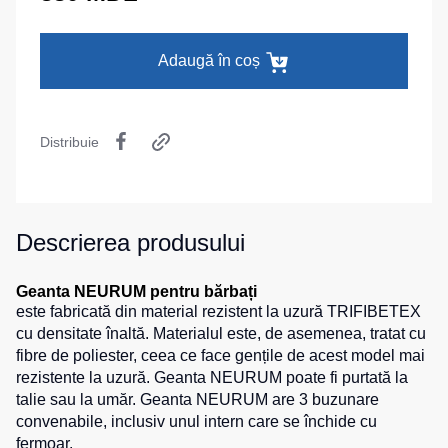
termică
camuflaj
MAX
La comandă
Pantaloni
Seria
Îmbrăcăminte
Adaugă în coș
călduroși
Neurum
specială
Pantaloni
Seria
pentru
Comfort
Șepci
copii
și
Distribuie
Seria
căciuli
Pantaloni
Professional
pentru
Chipiuri
Seria
lucru
Practic
Căciule
Descrierea produsului
Pantaloni
Seria
HoReCa
Eșarfe
Emerton
și
buff-
Geanta NEURUM pentru bărbați
pantaloni
uri
Seria
este fabricată din material rezistent la uzură TRIFIBETEX
medicali
Îmbrăcăminte
HoReCa
cu densitate înaltă. Materialul este, de asemenea, tratat cu
tactică
Blugi,
și
fibre de poliester, ceea ce face gențile de acest model mai
pantaloni
Medicină
Seria
rezistente la uzură. Geanta NEURUM poate fi purtată la
pentru
MULTINORM
talie sau la umăr. Geanta NEURUM are 3 buzunare
Cagule
toate
convenabile, inclusiv unul intern care se închide cu
Costume
zilele
fermoar.
medicale
Accesorii