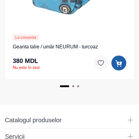
de
pentru
Hanorace
lucru
sport
Veste
Hanorace
Pantaloni
reflectorizante
cu
scurți
fermoar
pentru
Veste
La comanda
copii
pentru
Hanorac
Geanta talie / umăr NEURUM - turcoaz
copii
Tours
Îmbrăcăminte
380 MDL
Hanorace
cu
Combinezoane
Nu este în stoc
vizibilitate
Hanorac
înaltă
Honorace
pentru
femei
Hanorac
pentru
copii
Catalogul produselor
Servicii