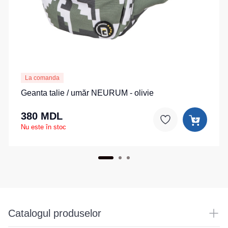
de
pentru
Hanorace
lucru
sport
Veste
Hanorace
Pantaloni
reflectorizante
cu
scurți
fermoar
pentru
Veste
copii
pentru
Hanorac
La comanda
copii
Tours
Îmbrăcăminte
Geanta talie / umăr NEURUM - olivie
Hanorace
cu
Combinezoane
vizibilitate
380 MDL
Hanorac
înaltă
Nu este în stoc
Honorace
pentru
femei
Hanorac
pentru
copii
Catalogul produselor