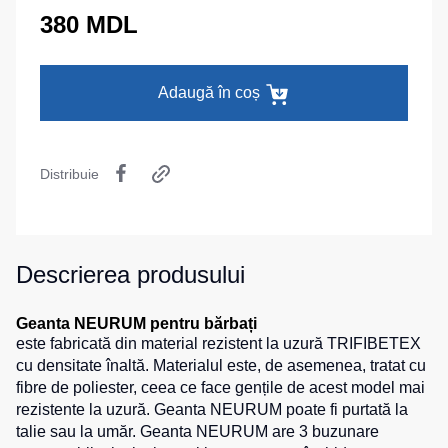
termică
camuflaj
MAX
380 MDL
La comandă
Pantaloni
Seria
Îmbrăcăminte
călduroși
Neurum
specială
Adaugă în coș
Pantaloni
Seria
pentru
Comfort
Șepci
copii
și
Seria
căciuli
Pantaloni
Professional
Distribuie
pentru
Chipiuri
Seria
lucru
Practic
Căciule
Pantaloni
Seria
HoReCa
Eșarfe
Descrierea produsului
Emerton
și
buff-
pantaloni
uri
Seria
medicali
Îmbrăcăminte
Geanta NEURUM pentru bărbați
HoReCa
tactică
este fabricată din material rezistent la uzură TRIFIBETEX
Blugi,
și
cu densitate înaltă. Materialul este, de asemenea, tratat cu
pantaloni
Medicină
Seria
fibre de poliester, ceea ce face gențile de acest model mai
pentru
MULTINORM
Cagule
rezistente la uzură. Geanta NEURUM poate fi purtată la
toate
Costume
zilele
talie sau la umăr. Geanta NEURUM are 3 buzunare
medicale
Accesorii