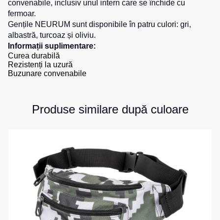
convenabile, inclusiv unul intern care se închide cu
Salopete
fermoar.
Costume
Centură
Gențile NEURUM sunt disponibile în patru culori:
pentru
gri
,
pentru
Salopete
agenții
albastră,
turcoaz
și
oliviu
.
scule
pu
de
Informații suplimentare:
vara
pază
Curea durabilă
Cămașe
Rezistenți la uzură
Salopete
Seria
Buzunare convenabile
pu
HoReCa
Șosete
iarna
Seria
Salopete
Pantaloni
KNOXFIELD
Produse similare după culoare
Outlet
scurți
Halate
Pantaloni
Veste
scurți
Veste
Îmbrăcăminte
pentru
izolate
lucru
impermeabilă
Max
Pantaloni
Neo
Protecție
scurți
Veste
la
casual
termice
temperaturi
Pantaloni
ridicate
Veste
scurți