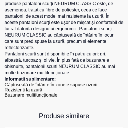
1
unit.
produse pantaloni scurți NEURUM CLASSIC este, de
de
pentru
1
unit.
0
unit.
asemenea, tratat cu fibre de poliester, ceea ce face
1
unit.
Hanorace
lucru
sport
0
unit.
pantalonii de acest model mai rezistente la uzură. În
1
unit.
Veste
Hanorace
Pantaloni
0
unit.
aceste pantaloni scurți este ușor de mișcat și confortabil de
0
unit.
reflectorizante
cu
scurți
0
unit.
lucrat datorita designului ergonomic. Pantalonii scurți
fermoar
pentru
0
unit.
Veste
NEURUM CLASSIC au сăptușeală de întărire în locuri
copii
1
unit.
pentru
Hanorac
care sunt predispuse la uzură, precum și elemente
copii
Tours
reflectorizante.
0
unit.
Îmbrăcăminte
Pantaloni scurți sunt disponibile în patru culori:
gri
,
Hanorace
cu
Combinezoane
albastră
,
turcoaz
și olivie. În plus față de buzunarele
vizibilitate
Hanorac
obișnuite, pantalonii scurți NEURUM CLASSIC au mai
înaltă
multe buzunare multifuncționale.
Honorace
Informații suplimentare:
pentru
Căptușeală de întărire în zonele supuse uzurii
femei
Rezistenți la uzură
Hanorac
Buzunare multifuncționale
pentru
copii
Produse similare